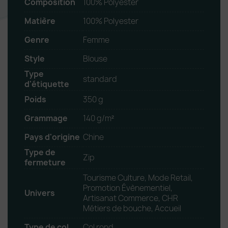
Composition
100% Polyester
Matière
100% Polyester
Genre
Femme
Style
Blouse
Type
standard
d'étiquette
Poids
350 g
Grammage
140 g/m²
Pays d'origine
Chine
Type de
Zip
fermeture
Tourisme Culture, Mode Retail,
Promotion Évènementiel,
Univers
Artisanat Commerce, CHR
Métiers de bouche, Accueil
Type de col
Col rond