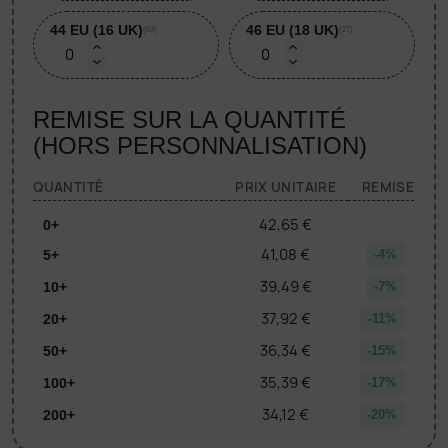
44 EU (16 UK)
46 EU (18 UK)
(63)
(27)
REMISE SUR LA QUANTITÉ
(HORS PERSONNALISATION)
QUANTITÉ
PRIX UNITAIRE
REMISE
42,65 €
0+
41,08 €
5+
-4%
39,49 €
10+
-7%
37,92 €
20+
-11%
36,34 €
50+
-15%
35,39 €
100+
-17%
34,12 €
200+
-20%