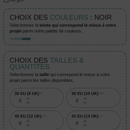
140 g/m²
CHOIX DES
COULEURS
: NOIR
sélectionnez la
teinte qui correspond le mieux à votre
projet
parmi notre palette de couleurs.
CHOIX DES
TAILLES &
QUANTITÉS
sélectionnez la
taille
qui correspond le mieux à votre
projet parmi les tailles disponibles.
36 EU (8 UK)
38 EU (10 UK)
(8)
(109)
40 EU (12 UK)
42 EU (14 UK)
(121)
(14)