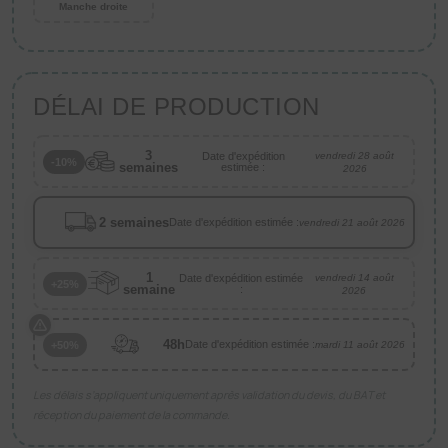
Manche droite
DÉLAI DE PRODUCTION
3
Date d'expédition
vendredi 28 août
-10%
semaines
estimée :
2026
2 semaines
Date d'expédition estimée :
vendredi 21 août 2026
1
Date d'expédition estimée
vendredi 14 août
+25%
semaine
:
2026
48h
Date d'expédition estimée :
+50%
mardi 11 août 2026
Les délais s’appliquent uniquement après validation du devis, du BAT et
réception du paiement de la commande.