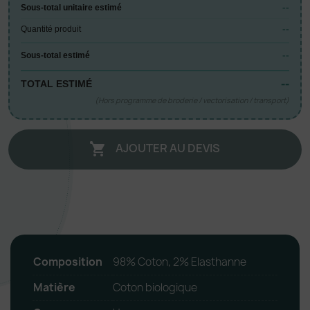
--
Sous-total unitaire estimé
--
Quantité produit
--
Sous-total estimé
--
TOTAL ESTIMÉ
(Hors programme de broderie / vectorisation / transport)
AJOUTER AU DEVIS

Composition
98% Coton, 2% Elasthanne
Matière
Coton biologique