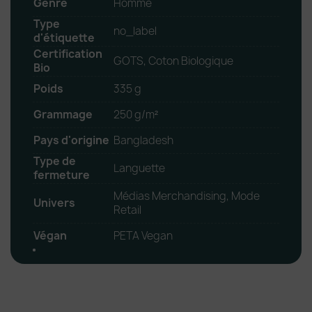
Genre
Homme
Type
no_label
d'étiquette
Certification
GOTS, Coton Biologique
Bio
Poids
335 g
Grammage
250 g/m²
Pays d'origine
Bangladesh
Type de
Languette
fermeture
Médias Merchandising, Mode
Univers
Retail
Végan
PETA Vegan