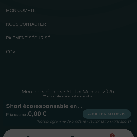
MON COMPTE
NOUS CONTACTER
PAIEMENT SÉCURISÉ
CGV
Mentions légales
- Atelier Mirabel, 2026.
Tous droits réservés.
Short écoresponsable en velours côtelé homme
Mise en orbite 🪐 by
Logia |
0,00 €
Agence web et communication
AJOUTER AU DEVIS
Prix estimé :
(Hors programme de broderie / vectorisation / transport)