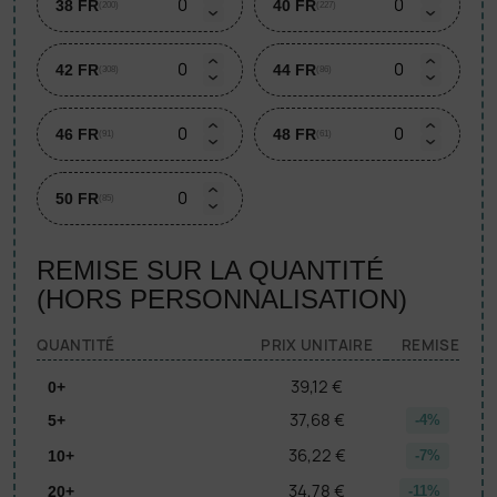
38 FR
40 FR
(200)
(227)
42 FR
44 FR
(308)
(86)
46 FR
48 FR
(91)
(61)
50 FR
(85)
REMISE SUR LA QUANTITÉ
(HORS PERSONNALISATION)
QUANTITÉ
PRIX UNITAIRE
REMISE
39,12 €
0+
37,68 €
5+
-4%
36,22 €
10+
-7%
34,78 €
20+
-11%