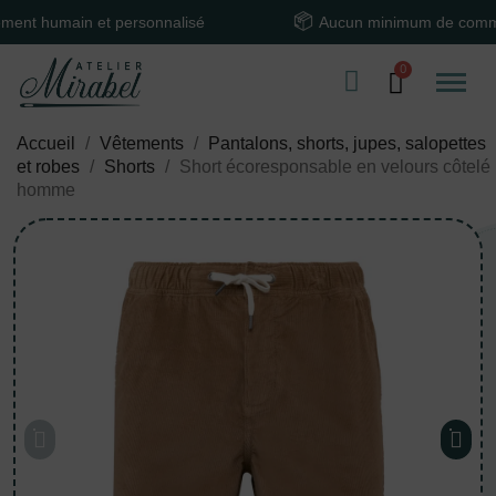
 humain et personnalisé
Aucun minimum de command
Accueil
Vêtements
Pantalons, shorts, jupes, salopettes
et robes
Shorts
Short écoresponsable en velours côtelé
homme