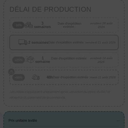
DÉLAI DE PRODUCTION
3
Date d'expédition
vendredi 28 août
-10%
semaines
estimée :
2026
2 semaines
Date d'expédition estimée :
vendredi 21 août 2026
1
Date d'expédition estimée
vendredi 14 août
+25%
semaine
:
2026
48h
Date d'expédition estimée :
+50%
mardi 11 août 2026
Les délais s’appliquent uniquement après validation du devis, du BAT et
réception du paiement de la commande.
--
Prix unitaire textile