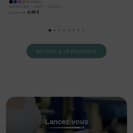
+6 coloris
Westford Mill — W340 — 340 g/m²
4,49 €
À partir de
RETOUR À LA BOUTIQUE
Lancez-vous