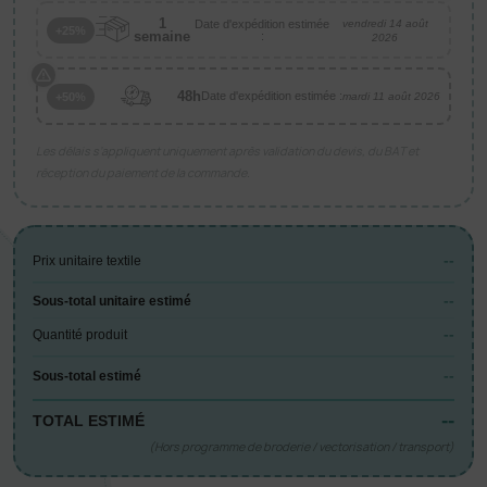
1
Date d'expédition estimée
vendredi 14 août
+25%
semaine
:
2026
48h
Date d'expédition estimée :
+50%
mardi 11 août 2026
Les délais s’appliquent uniquement après validation du devis, du BAT et
réception du paiement de la commande.
--
Prix unitaire textile
--
Sous-total unitaire estimé
--
Quantité produit
--
Sous-total estimé
--
TOTAL ESTIMÉ
(Hors programme de broderie / vectorisation / transport)