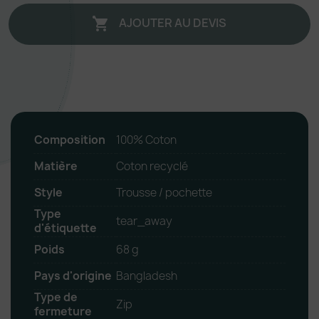
AJOUTER AU DEVIS

Composition
100% Coton
Matière
Coton recyclé
Style
Trousse / pochette
Type
tear_away
d'étiquette
Poids
68 g
Pays d'origine
Bangladesh
Type de
Zip
fermeture