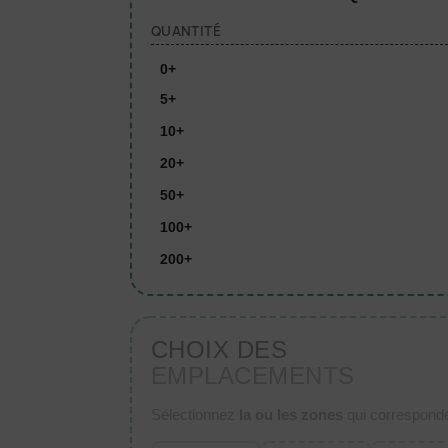
QUANTITÉ
0+
5+
10+
20+
50+
100+
200+
CHOIX DES
EMPLACEMENTS
Sélectionnez
la ou les zones
qui corresponden