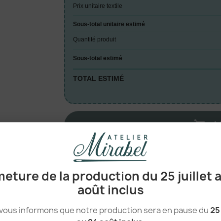
Prix unitaire textile
Sous-total unitaire estimé
Quantité produit
Sous-total estimé
TOTAL ESTIMÉ
A

AUTRES VERSIONS DU P
eture de la production du 25 juillet 
août inclus
Femme
vous informons que notre production sera en pause du
25 
Pantalon polycoton femme