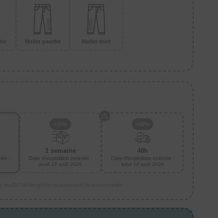
ite
Mollet gauche
Mollet droit
+25%
+50%
1 semaine
48h
mée :
Date d'expédition estimée :
Date d'expédition estimée :
jeudi 13 août 2026
lundi 10 août 2026
is, du BAT et réception du paiement de la commande.