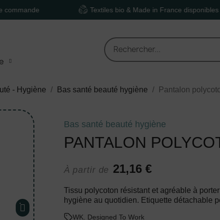
nde
Textiles bio & Made in France disponibles
e
uté - Hygiène
Bas santé beauté hygiène
Pantalon polyco
Bas santé beauté hygiène
PANTALON POLYCO
21,16 €
À partir de
Tissu polycoton résistant et agréable à porter
hygiène au quotidien. Etiquette détachable pou
WK. Designed To Work