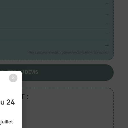
--
--
--
--
--
(Hors programme de broderie / vectorisation / transport)
JOUTER AU DEVIS
×
RODUIT :
au 24
juillet