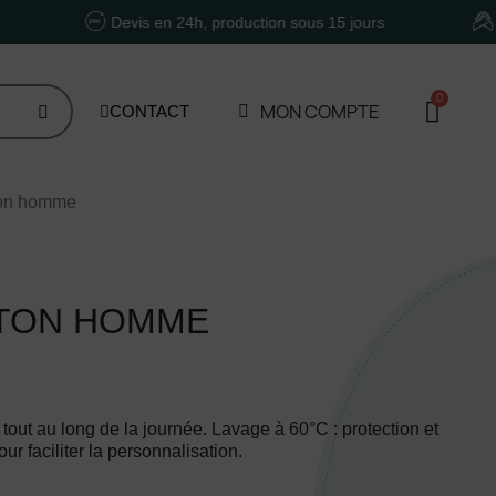
Devis en 24h, production sous 15 jours
Un acco
MON COMPTE
CONTACT
ton homme
TON HOMME
 tout au long de la journée. Lavage à 60°C : protection et
r faciliter la personnalisation.