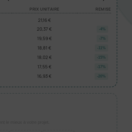
PRIX UNITAIRE
REMISE
21,16 €
20,37 €
-4%
19,59 €
-7%
18,81 €
-11%
18,02 €
-15%
17,55 €
-17%
16,93 €
-20%
t le mieux à votre projet.