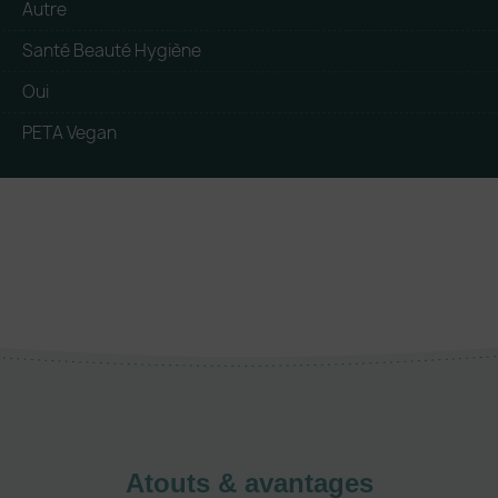
Autre
Santé Beauté Hygiène
Oui
PETA Vegan
Atouts & avantages