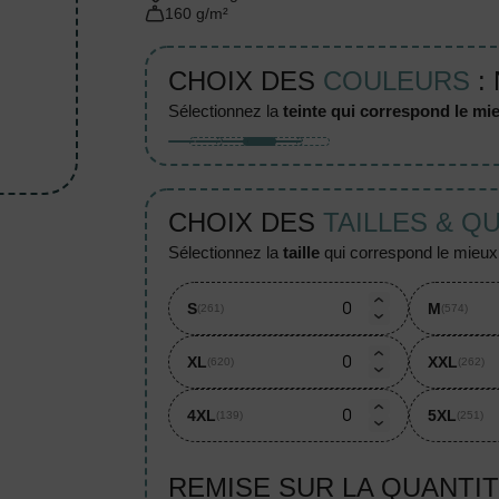
160 g/m²
CHOIX DES
COULEURS
:
sélectionnez la
teinte qui correspond le mie
CHOIX DES
TAILLES & Q
sélectionnez la
taille
qui correspond le mieux à
S
M
(261)
(574)
XL
XXL
(620)
(262)
4XL
5XL
(139)
(251)
REMISE SUR LA QUANTI