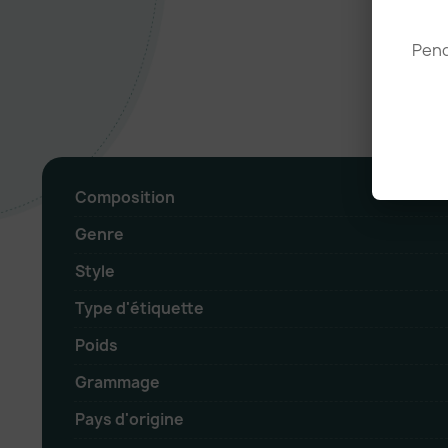
Pend
Composition
Genre
Style
Type d'étiquette
Poids
Grammage
Pays d'origine