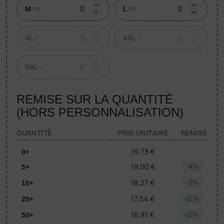
M
L
(330)
(563)
XL
XXL
(0)
(0)
3XL
(0)
REMISE SUR LA QUANTITÉ
(HORS PERSONNALISATION)
QUANTITÉ
PRIX UNITAIRE
REMISE
19,73 €
0+
19,00 €
5+
-4%
18,27 €
10+
-7%
17,54 €
20+
-11%
16,81 €
50+
-15%