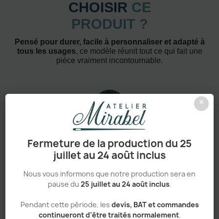
CHOISIR
CE
PRODUIT ?
Pensé pour durer, facile à personnaliser et adapté à
tous les usages
, ce modèle réunit tout ce qui fait une
pièce vraiment incontournable.
×
Confort absolu & durabilité renforcée
Fermeture de la production du 25
juillet au 24 août inclus
Nous vous informons que notre production sera en
pause du
25 juillet au 24 août inclus
.
Personnalisation haut de gamme
Pendant cette période, les
devis, BAT et commandes
continueront d’être traités normalement
.