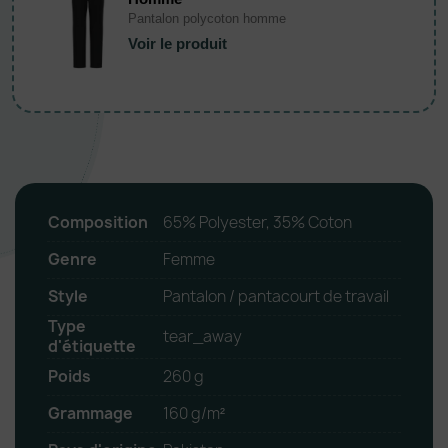
Pantalon polycoton homme
Voir le produit
Composition
65% Polyester, 35% Coton
Genre
Femme
Style
Pantalon / pantacourt de travail
Type
tear_away
d'étiquette
Poids
260 g
Grammage
160 g/m²