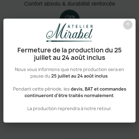
Confort absolu & durabilité renforcée
×
Personnalisation haut de gamme
Fermeture de la production du 25
juillet au 24 août inclus
Nous vous informons que notre production sera en
Adapté aux pros comme aux particuliers
pause du
25 juillet au 24 août inclus
.
Pendant cette période, les
devis, BAT et commandes
continueront d’être traités normalement
.
La production reprendra à notre retour.
Sans minimum de commande