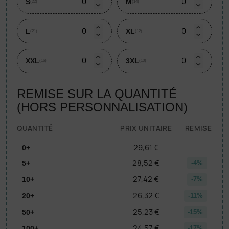
S
M
(22)
(14)
L
XL
(21)
(12)
XXL
3XL
(16)
(10)
REMISE SUR LA QUANTITÉ
(HORS PERSONNALISATION)
QUANTITÉ
PRIX UNITAIRE
REMISE
29,61 €
0+
28,52 €
5+
-4%
27,42 €
10+
-7%
26,32 €
20+
-11%
25,23 €
50+
-15%
24,57 €
100+
-17%