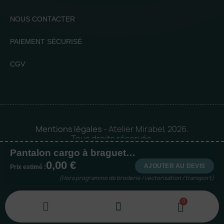
NOUS CONTACTER
PAIEMENT SÉCURISÉ
CGV
Mentions légales
- Atelier Mirabel, 2026.
Tous droits réservés.
Pantalon cargo à braguette homme
Mise en orbite 🪐 by
Logia |
0,00 €
Agence web et communication
AJOUTER AU DEVIS
Prix estimé :
(Hors programme de broderie / vectorisation / transport)