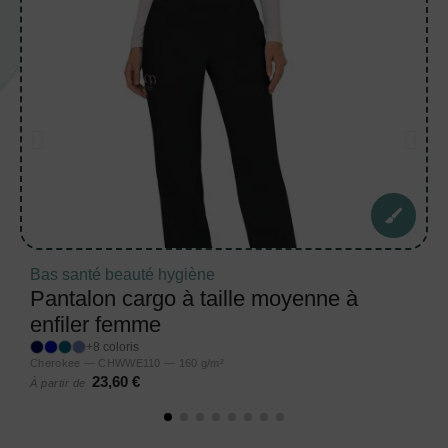
Bas santé beauté hygiène
Pantalon cargo à taille moyenne à
enfiler femme
+8 coloris
Cherokee — CHWWE110 — 160 g/m²
23,60 €
À partir de