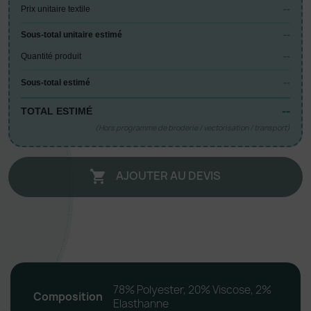
--
Prix unitaire textile
--
Sous-total unitaire estimé
--
Quantité produit
--
Sous-total estimé
--
TOTAL ESTIMÉ
(Hors programme de broderie / vectorisation / transport)
AJOUTER AU DEVIS

78% Polyester, 20% Viscose, 2%
Composition
Elasthanne