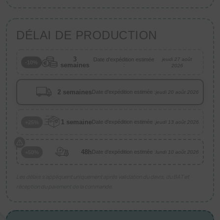
DÉLAI DE PRODUCTION
3
Date d'expédition estimée
jeudi 27 août
-10%
semaines
:
2026
2 semaines
Date d'expédition estimée :
jeudi 20 août 2026
1 semaine
Date d'expédition estimée :
+25%
jeudi 13 août 2026
48h
Date d'expédition estimée :
+50%
lundi 10 août 2026
Les délais s’appliquent uniquement après validation du devis, du BAT et
réception du paiement de la commande.