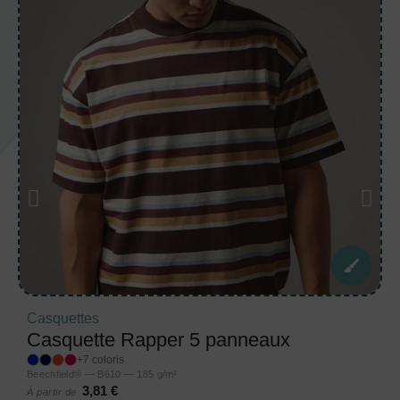
Casquettes
Casquette Rapper 5 panneaux
+7 coloris
Beechfield® — B610 — 185 g/m²
3,81 €
À partir de