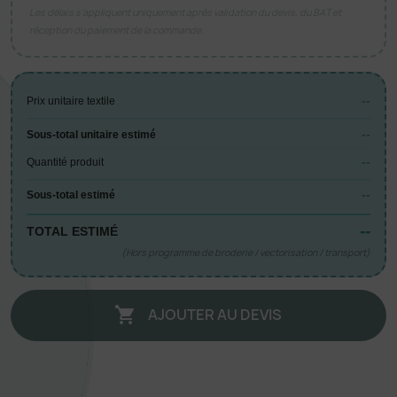
Les délais s’appliquent uniquement après validation du devis, du BAT et
réception du paiement de la commande.
--
Prix unitaire textile
--
Sous-total unitaire estimé
--
Quantité produit
--
Sous-total estimé
--
TOTAL ESTIMÉ
(Hors programme de broderie / vectorisation / transport)
AJOUTER AU DEVIS
