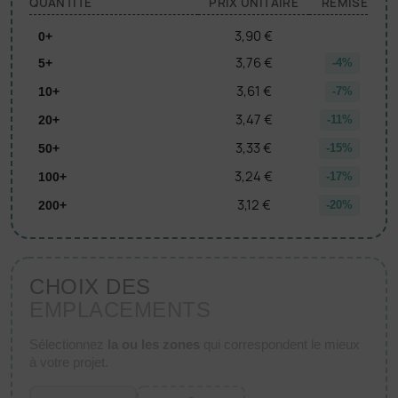
QUANTITÉ
PRIX UNITAIRE
REMISE
3,90 €
0+
3,76 €
5+
-4%
3,61 €
10+
-7%
3,47 €
20+
-11%
3,33 €
50+
-15%
3,24 €
100+
-17%
3,12 €
200+
-20%
CHOIX DES
EMPLACEMENTS
Sélectionnez
la ou les zones
qui correspondent le mieux
à votre projet.