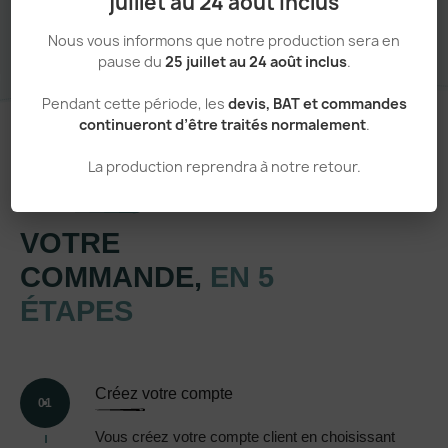
juillet au 24 août inclus
Nous vous informons que notre production sera en
pause du
25 juillet au 24 août inclus
.
Pendant cette période, les
devis, BAT et commandes
continueront d’être traités normalement
.
La production reprendra à notre retour.
Un processus simple et transparent
VOTRE
COMMANDE,
EN 5
ÉTAPES
Créez votre compte
01
Vous créez votre compte client en choisissant