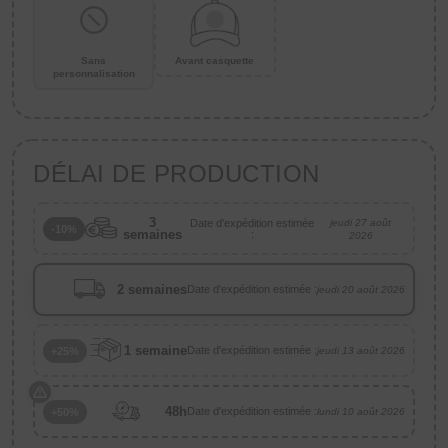
Sans
Avant casquette
personnalisation
DÉLAI DE PRODUCTION
3
Date d'expédition estimée
jeudi 27 août
-10%
semaines
:
2026
2 semaines
Date d'expédition estimée :
jeudi 20 août 2026
1 semaine
Date d'expédition estimée :
+25%
jeudi 13 août 2026
48h
Date d'expédition estimée :
+50%
lundi 10 août 2026