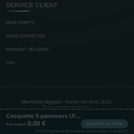
SERVICE CLIENT
MON COMPTE
NOUS CONTACTER
PAIEMENT SÉCURISÉ
CGV
Mentions légales
- Atelier Mirabel, 2026.
Tous droits réservés.
Casquette 5 panneaux Ultimate
Mise en orbite 🪐 by
Logia |
0,00 €
Agence web et communication
AJOUTER AU DEVIS
Prix estimé :
(Hors programme de broderie / vectorisation / transport)