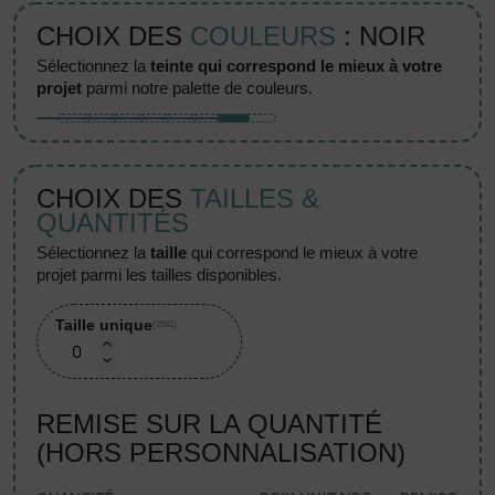
CHOIX DES
COULEURS
: NOIR
sélectionnez la
teinte qui correspond le mieux à votre
projet
parmi notre palette de couleurs.
CHOIX DES
TAILLES &
QUANTITÉS
sélectionnez la
taille
qui correspond le mieux à votre
projet parmi les tailles disponibles.
Taille unique
(2581)
REMISE SUR LA QUANTITÉ
(HORS PERSONNALISATION)