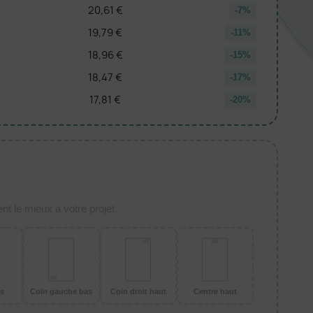
20,61 €
-7%
19,79 €
-11%
18,96 €
-15%
18,47 €
-17%
17,81 €
-20%
t le mieux à votre projet.
as
Coin gauche bas
Coin droit haut
Centre haut