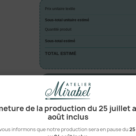
Prix unitaire textile
Sous-total unitaire estimé
Quantité produit
Sous-total estimé
TOTAL ESTIMÉ
A

eture de la production du 25 juillet 
août inclus
vous informons que notre production sera en pause du
25 
100% Coton