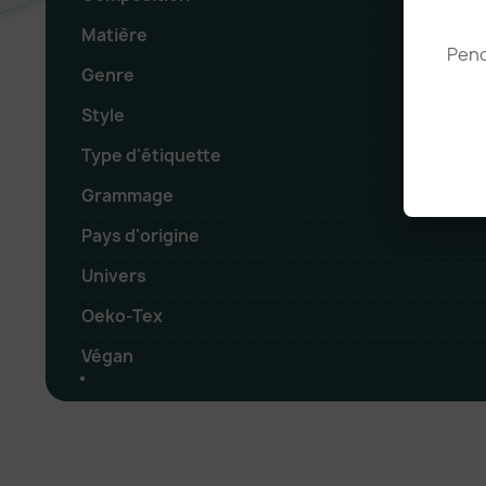
Matière
Pend
Genre
Style
Type d'étiquette
Grammage
Pays d'origine
Univers
Oeko-Tex
Végan