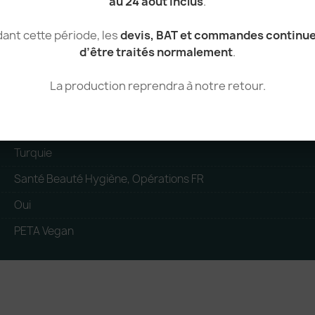
au 24 août inclus
.
Coton
ant cette période, les
devis, BAT et commandes continu
Unisexe
d’être traités normalement
.
Fouta
La production reprendra à notre retour.
tear_away
340 g/m²
Turquie
Santé Beauté Hygiène, Opérations FR
Oui
PETA Vegan