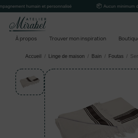
ent humain et personnalisé
Aucun minimum de comm
À propos
Trouver mon inspiration
Boutiqu
Accueil
Linge de maison
Bain
Foutas
Ser