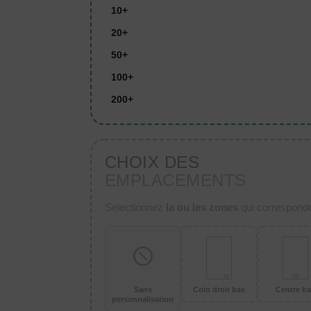
10+
20+
50+
100+
200+
CHOIX DES
EMPLACEMENTS
Sélectionnez
la ou les zones
qui corresponden
Sans
Coin droit bas
Centre b
personnalisation