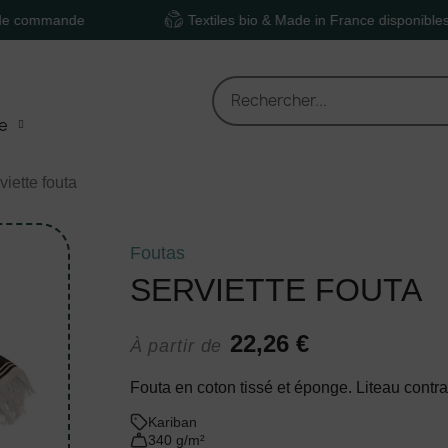
ande
Textiles bio & Made in France disponibles
e
viette fouta
Foutas
SERVIETTE FOUTA
22,26 €
À partir de
Fouta en coton tissé et éponge. Liteau contr
Kariban
340 g/m²