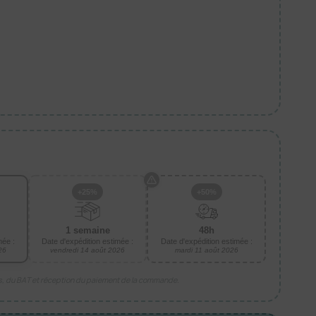
+25%
+50%
1 semaine
48h
mée :
Date d'expédition estimée :
Date d'expédition estimée :
26
vendredi 14 août 2026
mardi 11 août 2026
is, du BAT et réception du paiement de la commande.