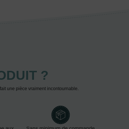
ODUIT ?
 fait une pièce vraiment incontournable.
me aux
Sans minimum de commande