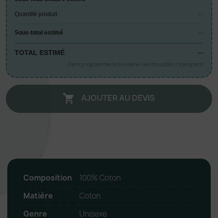
--
Quantité produit
--
Sous-total estimé
--
TOTAL ESTIMÉ
(Hors programme de broderie / vectorisation / transport)
AJOUTER AU DEVIS

Composition
100% Coton
Matière
Coton
Genre
Unisexe