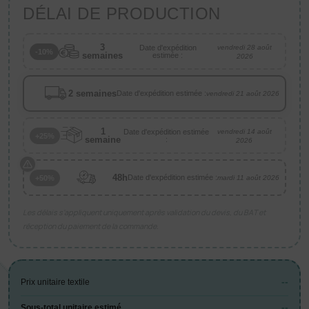
DÉLAI DE PRODUCTION
3
Date d'expédition
vendredi 28 août
-10%
semaines
estimée :
2026
2 semaines
Date d'expédition estimée :
vendredi 21 août 2026
1
Date d'expédition estimée
vendredi 14 août
+25%
semaine
:
2026
48h
Date d'expédition estimée :
+50%
mardi 11 août 2026
Les délais s’appliquent uniquement après validation du devis, du BAT et
réception du paiement de la commande.
--
Prix unitaire textile
--
Sous-total unitaire estimé