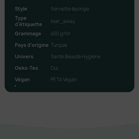
Style
Serviette éponge
Type
tear_away
d'étiquette
Grammage
450 g/m²
Pays d'origine
Turquie
Univers
Santé Beauté Hygiène
Oeko-Tex
Oui
Végan
PETA Vegan