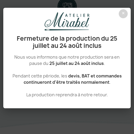
×
Personnalisation haut de gamme
Fermeture de la production du 25
juillet au 24 août inclus
Nous vous informons que notre production sera en
Adapté aux pros comme aux particuliers
pause du
25 juillet au 24 août inclus
.
Pendant cette période, les
devis, BAT et commandes
continueront d’être traités normalement
.
Sans minimum de commande
La production reprendra à notre retour.