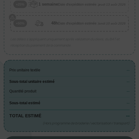
1 semaine
Date d'expédition estimée :
+25%
jeudi 13 août 2026
48h
Date d'expédition estimée :
+50%
lundi 10 août 2026
Les délais s’appliquent uniquement après validation du devis, du BAT et
réception du paiement de la commande.
--
Prix unitaire textile
--
Sous-total unitaire estimé
--
Quantité produit
--
Sous-total estimé
--
TOTAL ESTIMÉ
(Hors programme de broderie / vectorisation / transport)