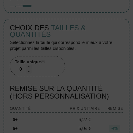
CHOIX DES
TAILLES &
QUANTITÉS
sélectionnez la
taille
qui correspond le mieux à votre
projet parmi les tailles disponibles.
Taille unique
(96)
REMISE SUR LA QUANTITÉ
(HORS PERSONNALISATION)
QUANTITÉ
PRIX UNITAIRE
REMISE
6,27 €
0+
6,04 €
5+
-4%