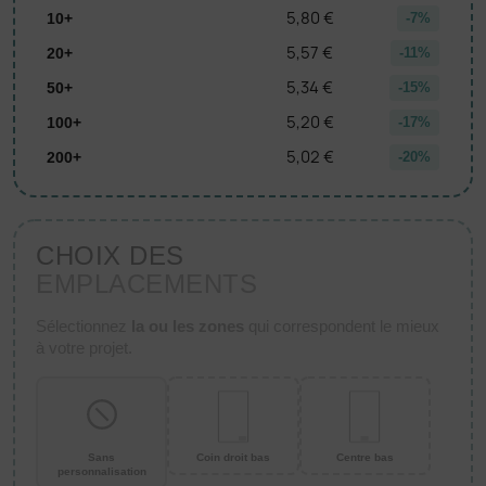
5,80 €
10+
-7%
5,57 €
20+
-11%
5,34 €
50+
-15%
5,20 €
100+
-17%
5,02 €
200+
-20%
CHOIX DES
EMPLACEMENTS
Sélectionnez
la ou les zones
qui correspondent le mieux
à votre projet.
Sans
Coin droit bas
Centre bas
personnalisation