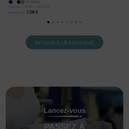
+7 coloris
Kariban — K100 — 450 g/m²
7,08 €
À partir de
RETOUR À LA BOUTIQUE
Lancez-vous
PASSEZ À