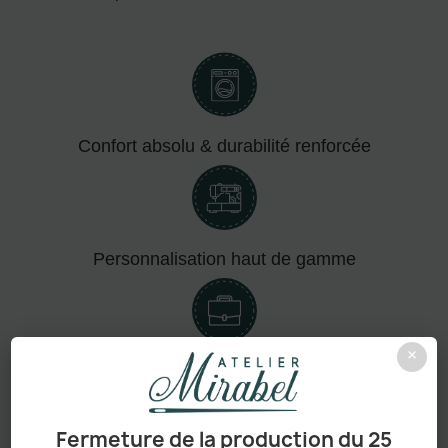
Confort absolu & durabilité renforcée
Personnalisation haut de gamme
×
Adapté aux pros comme aux particuliers
Fermeture de la production du 25