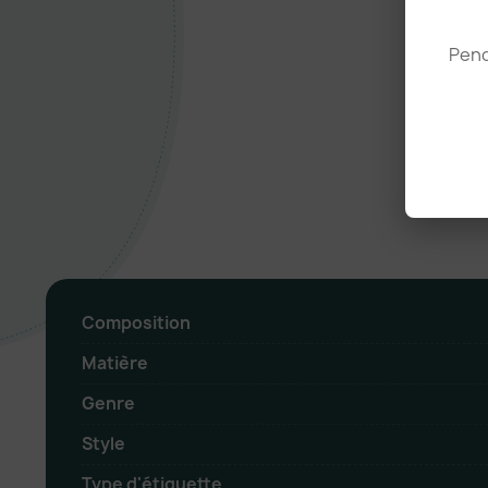
Pend
Composition
Matière
Genre
Style
Type d'étiquette