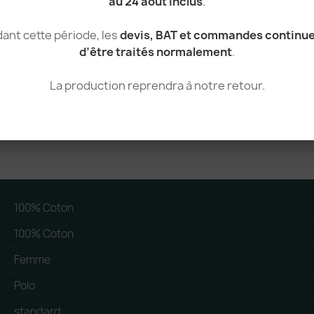
au 24 août inclus
.
ant cette période, les
devis, BAT et commandes continu
Homme
d’être traités normalement
.
MY POLO 180 Homme manches l
Voir le produit
La production reprendra à notre retour.
100% Coton
100% Coton
Femme
Polo
standard