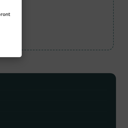
eront
ongues