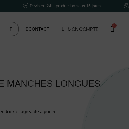
Devis en 24h, production sous 15 jours
Un accom
MON COMPTE
CONTACT
ME MANCHES LONGUES
er doux et agréable à porter.