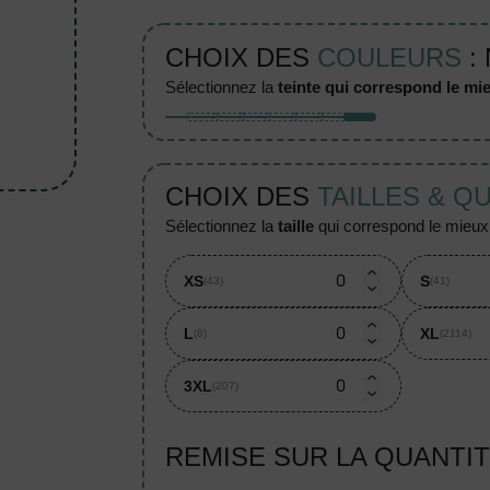
CHOIX DES
COULEURS
:
sélectionnez la
teinte qui correspond le mie
CHOIX DES
TAILLES & Q
sélectionnez la
taille
qui correspond le mieux à
XS
S
(43)
(41)
L
XL
(8)
(2114)
3XL
(207)
REMISE SUR LA QUANTI