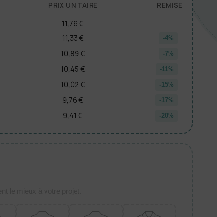
PRIX UNITAIRE
REMISE
11,76 €
11,33 €
-4%
10,89 €
-7%
10,45 €
-11%
10,02 €
-15%
9,76 €
-17%
9,41 €
-20%
t le mieux à votre projet.