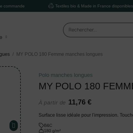
nde
Textiles bio & Made in France disponibles
e
ngues
MY POLO 180 Femme manches longues
Polo manches longues
MY POLO 180 FEM
11,76 €
À partir de
Surface lisse idéale pour l'impression. Touch
B&C
180 g/m²