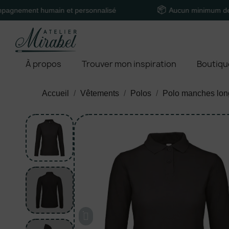
nt humain et personnalisé
Aucun minimum de comma
À propos
Trouver mon inspiration
Boutiqu
Accueil
Vêtements
Polos
Polo manches lo