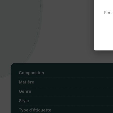
Pend
Composition
Matière
Genre
Style
Type d'étiquette