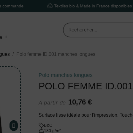
nde
Textiles bio & Made in France disponibles
e
ngues
Polo femme ID.001 manches longues
Polo manches longues
POLO FEMME ID.00
10,76 €
À partir de
Surface lisse idéale pour l'impression. Touch
B&C
180 g/m²