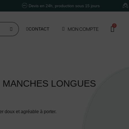
Devis en 24h, production sous 15 jours
Un acco
MON COMPTE
CONTACT
1 MANCHES LONGUES
er doux et agréable à porter.