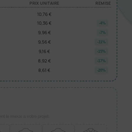
PRIX UNITAIRE
REMISE
10,76 €
10,36 €
-4%
9,96 €
-7%
9,56 €
-11%
9,16 €
-15%
8,92 €
-17%
8,61 €
-20%
t le mieux à votre projet.