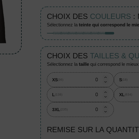
CHOIX DES
COULEURS
:
sélectionnez la
teinte qui correspond le mie
CHOIX DES
TAILLES & Q
sélectionnez la
taille
qui correspond le mieux à
XS
S
(36)
(18)
L
XL
(138)
(634)
3XL
(235)
REMISE SUR LA QUANTI