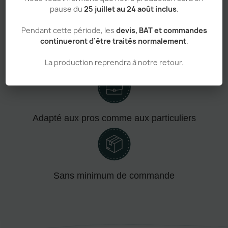
Confort absolu & durabilité renforcée
pause du
25 juillet au 24 août inclus
.
Pendant cette période, les
devis, BAT et commandes
continueront d’être traités normalement
.
Personnalisation haut de gamme
La production reprendra à notre retour.
Adapté aux pros comme aux particuliers
Sans minimum de commande