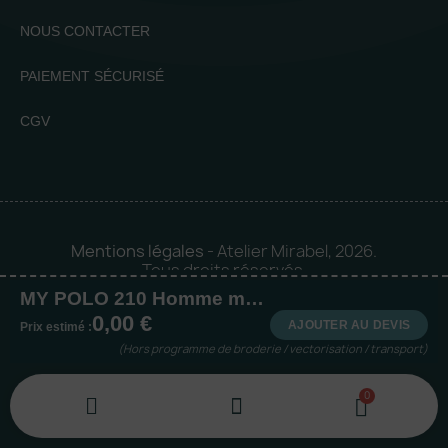
NOUS CONTACTER
PAIEMENT SÉCURISÉ
CGV
Mentions légales
- Atelier Mirabel, 2026.
Tous droits réservés.
MY POLO 210 Homme manches courtes
Mise en orbite 🪐 by
Logia |
0,00 €
Agence web et communication
AJOUTER AU DEVIS
Prix estimé :
(Hors programme de broderie / vectorisation / transport)