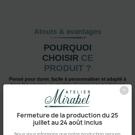
Atouts & avantages
POURQUOI
CHOISIR
CE
PRODUIT ?
Pensé pour durer, facile à personnaliser et adapté à
tous les usages
, ce modèle réunit tout ce qui fait une
×
pièce vraiment incontournable.
Fermeture de la production du 25
juillet au 24 août inclus
Nous vous informons que notre production sera en