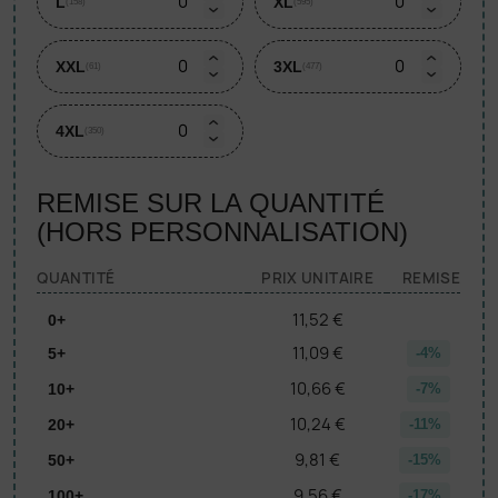
L
XL
(158)
(595)
XXL
3XL
(61)
(477)
4XL
(350)
REMISE SUR LA QUANTITÉ
(HORS PERSONNALISATION)
QUANTITÉ
PRIX UNITAIRE
REMISE
11,52 €
0+
11,09 €
5+
-4%
10,66 €
10+
-7%
10,24 €
20+
-11%
9,81 €
50+
-15%
9,56 €
100+
-17%