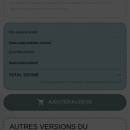
Les délais s’appliquent uniquement après validation du devis, du BAT et
réception du paiement de la commande.
--
Prix unitaire textile
--
Sous-total unitaire estimé
--
Quantité produit
--
Sous-total estimé
--
TOTAL ESTIMÉ
(Hors programme de broderie / vectorisation / transport)
AJOUTER AU DEVIS

AUTRES VERSIONS DU