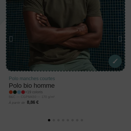
Polo manches courtes
Polo bio homme
+19 coloris
B&C — CGPM430 — 170 g/m²
8,86 €
À partir de