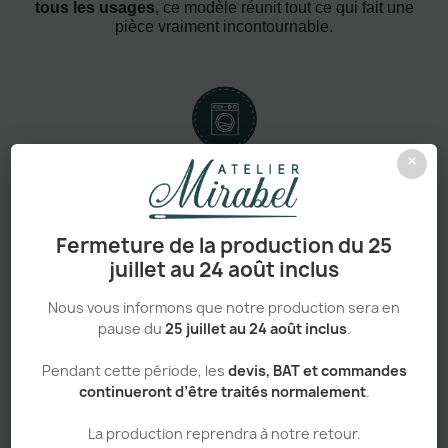
tous les usages
, ce modèle réunit tout ce qui fait une
pièce vraiment incontournable.
×
Confort absolu & durabilité renforcée
Fermeture de la production du 25
juillet au 24 août inclus
Personnalisation haut de gamme
Nous vous informons que notre production sera en
pause du
25 juillet au 24 août inclus
.
Pendant cette période, les
devis, BAT et commandes
continueront d’être traités normalement
.
Adapté aux pros comme aux particuliers
La production reprendra à notre retour.