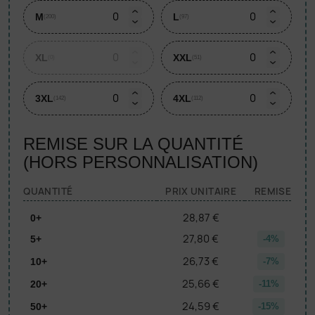
M
L
(200)
(97)
XL
XXL
(0)
(51)
3XL
4XL
(142)
(112)
REMISE SUR LA QUANTITÉ
(HORS PERSONNALISATION)
QUANTITÉ
PRIX UNITAIRE
REMISE
28,87 €
0+
27,80 €
5+
-4%
26,73 €
10+
-7%
25,66 €
20+
-11%
24,59 €
50+
-15%