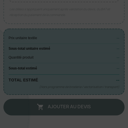
Les délais s’appliquent uniquement après validation du devis, du BAT et
réception du paiement de la commande.
--
Prix unitaire textile
--
Sous-total unitaire estimé
--
Quantité produit
--
Sous-total estimé
--
TOTAL ESTIMÉ
(Hors programme de broderie / vectorisation / transport)
AJOUTER AU DEVIS
