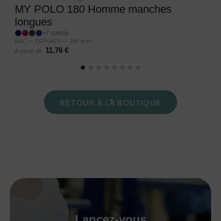
MY POLO 180 Homme manches
longues
+7 coloris
B&C — CGPU425 — 180 g/m²
11,76 €
À partir de
RETOUR À LA BOUTIQUE
Lancez-vous