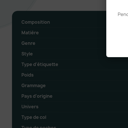
Pend
Composition
Matière
Genre
Style
Type d'étiquette
Poids
Grammage
Pays d'origine
Univers
Type de col
Type de poches