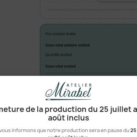
Les délais s’appliquent uniquement après validation du dev
Prix unitaire textile
Sous-total unitaire estimé
Quantité produit
Sous-total estimé
TOTAL ESTIMÉ
A
eture de la production du 25 juillet 

août inclus
vous informons que notre production sera en pause du
25 