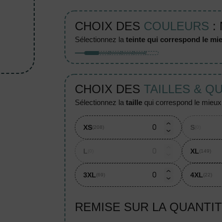
CHOIX DES
COULEURS
: 
sélectionnez la
teinte qui correspond le mie
CHOIX DES
TAILLES & Q
sélectionnez la
taille
qui correspond le mieux à
XS
S
(208)
(0)
L
XL
(0)
(149)
3XL
4XL
(69)
(22)
REMISE SUR LA QUANTI