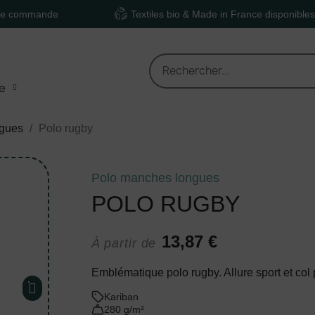
nde
Textiles bio & Made in France disponibles
e
ngues
Polo rugby
Polo manches longues
POLO RUGBY
13,87 €
À partir de
Emblématique polo rugby. Allure sport et col 
Kariban
280 g/m²