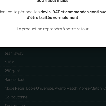
au 24 août inclus
.
ant cette période, les
devis, BAT et commandes continu
d’être traités normalement
.
100% Coton
Coton
La production reprendra à notre retour.
Homme
Polo
tear_away
406 g
280 g/m²
Bangladesh
Mode Retail, Ecole Université, Avant-Match, Après-Match, O
Col boutonné
Sans poche