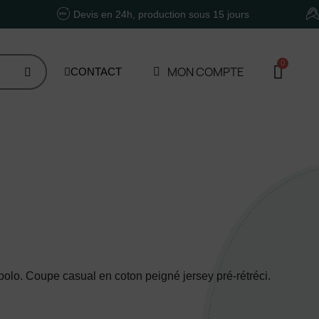
Devis en 24h, production sous 15 jours
Un acco
MON COMPTE
CONTACT
polo. Coupe casual en coton peigné jersey pré-rétréci.