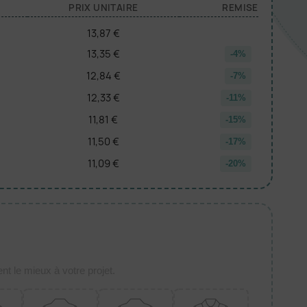
PRIX UNITAIRE
REMISE
13,87 €
13,35 €
-4%
12,84 €
-7%
12,33 €
-11%
11,81 €
-15%
11,50 €
-17%
11,09 €
-20%
t le mieux à votre projet.