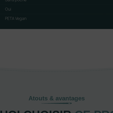
Oui
PETA Vegan
Atouts & avantages