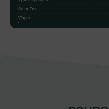
Oeko-Tex
Végan