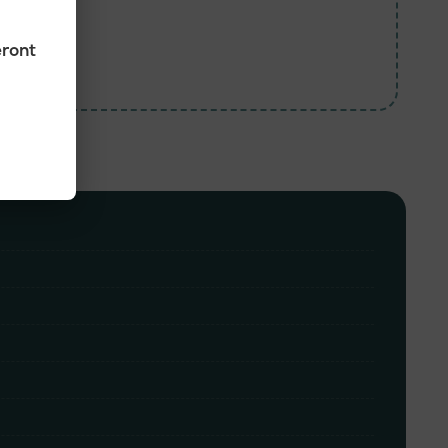
150
eront