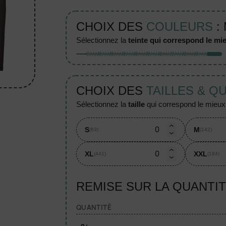
CHOIX DES
COULEURS
:
sélectionnez la
teinte qui correspond le mie
CHOIX DES
TAILLES & Q
sélectionnez la
taille
qui correspond le mieux à
S
M
(63)
(142)
XL
XXL
(441)
(184)
REMISE SUR LA QUANTI
QUANTITÉ