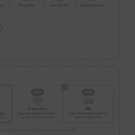
ur
Dos plein
Haut du dos
Manche gauche
+25%
+50%
1 semaine
48h
mée :
Date d'expédition estimée :
Date d'expédition estimée :
26
vendredi 14 août 2026
mardi 11 août 2026
is, du BAT et réception du paiement de la commande.