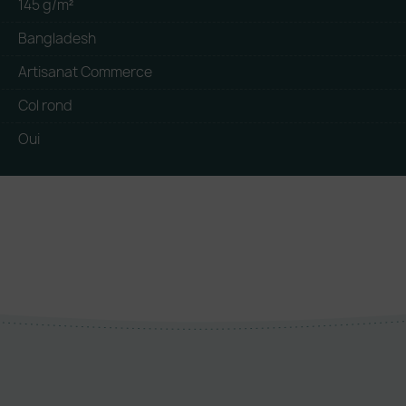
145 g/m²
Bangladesh
Artisanat Commerce
Col rond
Oui