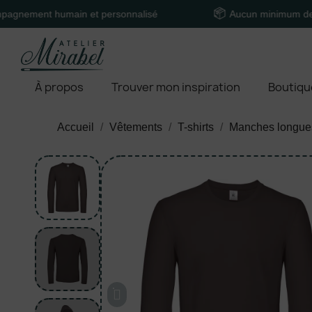
t humain et personnalisé
Aucun minimum de comman
À propos
Trouver mon inspiration
Boutiqu
Accueil
Vêtements
T-shirts
Manches longue