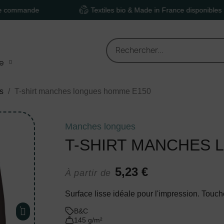
de
Textiles bio & Made in France disponibles
e
s
T-shirt manches longues homme E150
Manches longues
T-SHIRT MANCHES 
5,23 €
À partir de
Surface lisse idéale pour l'impression. Touch
B&C
145 g/m²