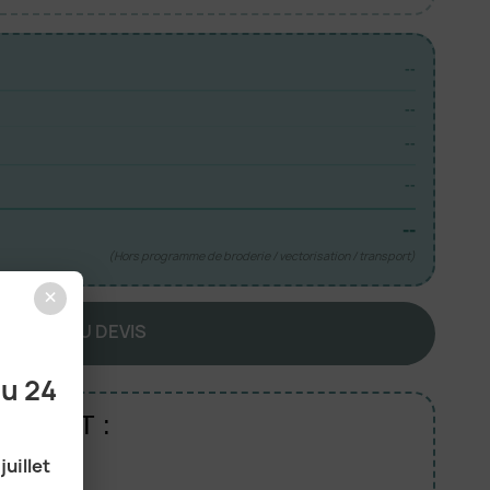
--
--
--
--
--
(Hors programme de broderie / vectorisation / transport)
×
JOUTER AU DEVIS
au 24
RODUIT :
juillet