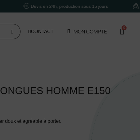
Devis en 24h, production sous 15 jours
Un accom
MON COMPTE
CONTACT
LONGUES HOMME E150
er doux et agréable à porter.