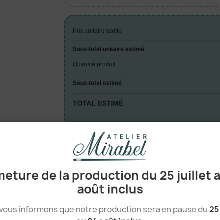
Prix unitaire textile
Sous-total unitaire estimé
Quantité produit
Sous-total estimé
TOTAL ESTIMÉ
A

eture de la production du 25 juillet 
août inclus
AUTRES VERSIONS DU P
vous informons que notre production sera en pause du
25 