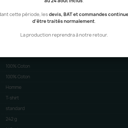
au 24 août inclus
.
Femme
T-shirt manches longues femme E
ant cette période, les
devis, BAT et commandes continu
Voir le produit
d’être traités normalement
.
La production reprendra à notre retour.
100% Coton
100% Coton
Homme
T-shirt
standard
242 g