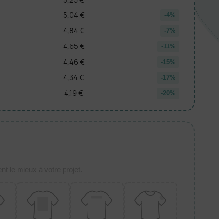
5,23 €
5,04 €
-4%
4,84 €
-7%
4,65 €
-11%
4,46 €
-15%
4,34 €
-17%
4,19 €
-20%
t le mieux à votre projet.