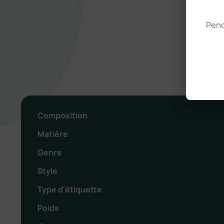
Pend
Composition
Matière
Genre
Style
Type d'étiquette
Poids