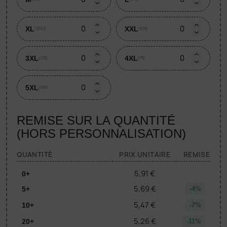
XL
XXL
(3212)
(818)
3XL
4XL
(135)
(79)
5XL
(100)
REMISE SUR LA QUANTITÉ
(HORS PERSONNALISATION)
QUANTITÉ
PRIX UNITAIRE
REMISE
5,91 €
0+
5,69 €
5+
-4%
5,47 €
10+
-7%
5,26 €
20+
-11%