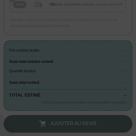
48h
Date d'expédition estimée :
+50%
mardi 11 août 2026
Les délais s’appliquent uniquement après validation du devis, du BAT et
réception du paiement de la commande.
--
Prix unitaire textile
--
Sous-total unitaire estimé
--
Quantité produit
--
Sous-total estimé
--
TOTAL ESTIMÉ
(Hors programme de broderie / vectorisation / transport)
AJOUTER AU DEVIS
