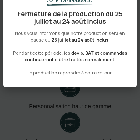
Pensé pour durer, facile à personnaliser et adapté à
Fermeture de la production du 25
tous les usages
, ce modèle réunit tout ce qui fait une
juillet au 24 août inclus
pièce vraiment incontournable.
Nous vous informons que notre production sera en
pause du
25 juillet au 24 août inclus
.
Pendant cette période, les
devis, BAT et commandes
continueront d’être traités normalement
.
Confort absolu & durabilité renforcée
La production reprendra à notre retour.
Personnalisation haut de gamme