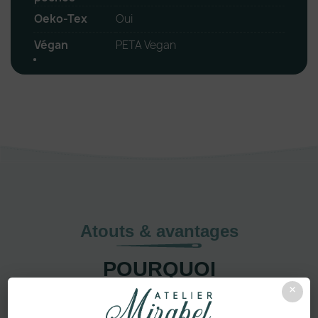
Oeko-Tex
Oui
Végan
PETA Vegan
Atouts & avantages
POURQUOI
×
CHOISIR
CE
PRODUIT ?