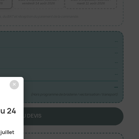
26
vendredi 14 août 2026
mardi 11 août 2026
is, du BAT et réception du paiement de la commande.
--
--
--
--
×
--
(Hors programme de broderie / vectorisation / transport)
au 24
JOUTER AU DEVIS
juillet