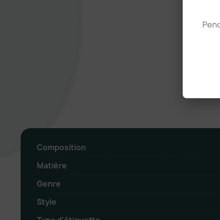
Pend
Composition
Matière
Genre
Style