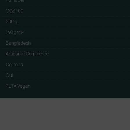
no_label
OCS 100
200 g
140 g/m²
Bangladesh
Artisanat Commerce
Col rond
Oui
PETA Vegan