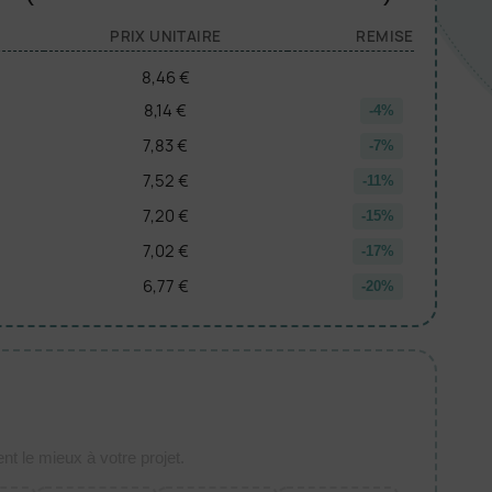
PRIX UNITAIRE
REMISE
8,46 €
8,14 €
-4%
7,83 €
-7%
7,52 €
-11%
7,20 €
-15%
7,02 €
-17%
6,77 €
-20%
t le mieux à votre projet.