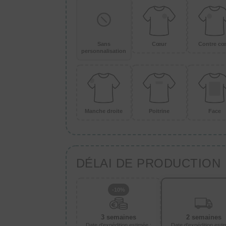
Sans
Cœur
Contre cœ
personnalisation
Manche droite
Poitrine
Face
DÉLAI DE PRODUCTION
-10%
3 semaines
2 semaines
Date d'expédition estimée :
Date d'expédition esti