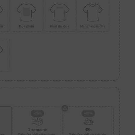
ur
Dos plein
Haut du dos
Manche gauche
+25%
+50%
1 semaine
48h
mée :
Date d'expédition estimée :
Date d'expédition estimée :