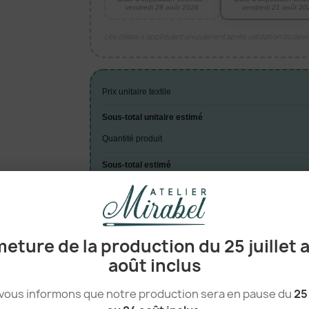
vendredi 28 août 2026
vendredi 21 août 20
Les délais s’appliquent uniquement après validation du dev
Prix unitaire textile
Sous-total unitaire estimé
Quantité produit
Sous-total estimé
TOTAL ESTIMÉ
eture de la production du 25 juillet 
A

août inclus
vous informons que notre production sera en pause du
25 