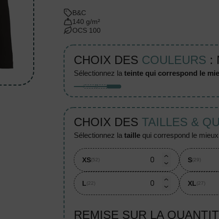
B&C
140 g/m²
OCS 100
CHOIX DES
COULEURS
:
sélectionnez la
teinte qui correspond le mie
CHOIX DES
TAILLES & Q
sélectionnez la
taille
qui correspond le mieux à
XS
S
(52)
(29)
L
XL
(22)
(27)
REMISE SUR LA QUANTI