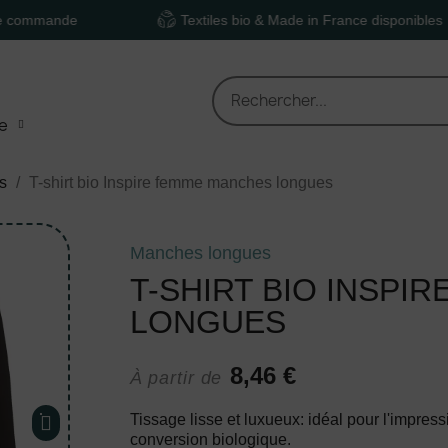
nde
Textiles bio & Made in France disponibles
e
s
T-shirt bio Inspire femme manches longues
Manches longues
T-SHIRT BIO INSPI
LONGUES
8,46 €
À partir de
Tissage lisse et luxueux: idéal pour l'impress
conversion biologique.