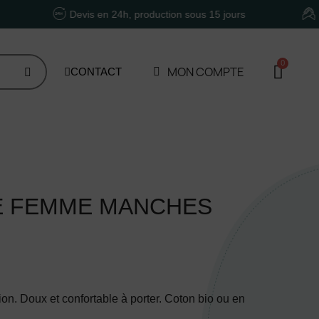
Devis en 24h, production sous 15 jours
Un accom
MON COMPTE
CONTACT
RE FEMME MANCHES
ion. Doux et confortable à porter. Coton bio ou en