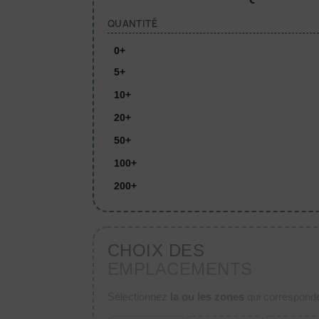
QUANTITÉ
0+
5+
10+
20+
50+
100+
200+
CHOIX DES
EMPLACEMENTS
Sélectionnez
la ou les zones
qui corresponden