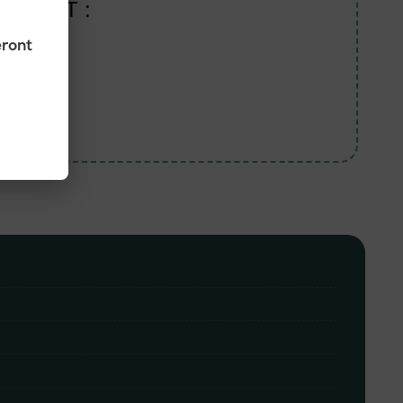
RODUIT :
eront
s longues