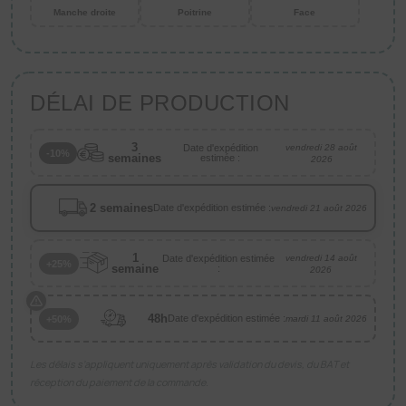
Manche droite
Poitrine
Face
DÉLAI DE PRODUCTION
3
Date d'expédition
vendredi 28 août
-10%
semaines
estimée :
2026
2 semaines
Date d'expédition estimée :
vendredi 21 août 2026
1
Date d'expédition estimée
vendredi 14 août
+25%
semaine
:
2026
48h
Date d'expédition estimée :
+50%
mardi 11 août 2026
Les délais s’appliquent uniquement après validation du devis, du BAT et
réception du paiement de la commande.