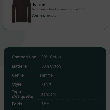
Homme
T-shirt manches longues homme E150
Voir le produit
Composition
100% Coton
Matière
100% Coton
Genre
Femme
Style
T-shirt
Type
standard
d'étiquette
Poids
168 g