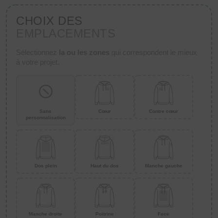
CHOIX DES
EMPLACEMENTS
Sélectionnez
la ou les zones
qui correspondent le mieux
à votre projet.
Sans
Cœur
Contre cœur
personnalisation
Dos plein
Haut du dos
Manche gauche
Manche droite
Poitrine
Face