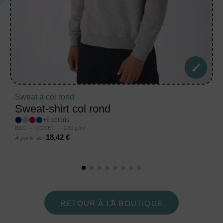
Sweat à col rond
Sweat-shirt col rond
+6 coloris
B&C — CGSET — 280 g/m²
18,42 €
À partir de
RETOUR À LA BOUTIQUE