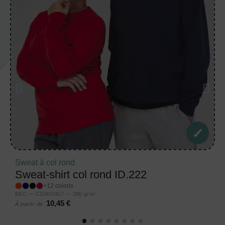
Sweat à col rond
Sweat-shirt col rond ID.222
+12 coloris
B&C — CGWG007 — 280 g/m²
10,45 €
À partir de