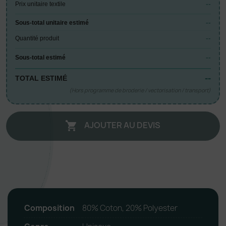
--
Prix unitaire textile
--
Sous-total unitaire estimé
--
Quantité produit
--
Sous-total estimé
--
TOTAL ESTIMÉ
(Hors programme de broderie / vectorisation / transport)
AJOUTER AU DEVIS

Composition
80% Coton, 20% Polyester