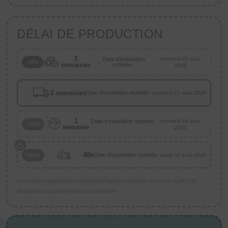
DÉLAI DE PRODUCTION
3
Date d'expédition
vendredi 28 août
-10%
semaines
estimée :
2026
2 semaines
Date d'expédition estimée :
vendredi 21 août 2026
1
Date d'expédition estimée
vendredi 14 août
+25%
semaine
:
2026
48h
Date d'expédition estimée :
+50%
mardi 11 août 2026
Les délais s’appliquent uniquement après validation du devis, du BAT et
réception du paiement de la commande.