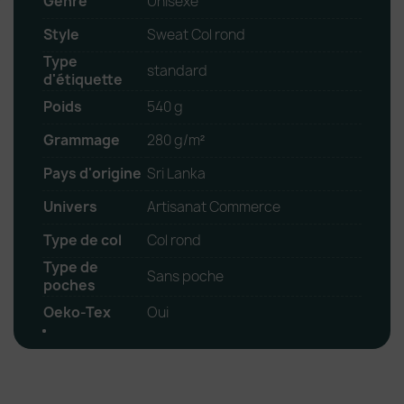
Genre
Unisexe
Style
Sweat Col rond
Type
standard
d'étiquette
Poids
540 g
Grammage
280 g/m²
Pays d'origine
Sri Lanka
Univers
Artisanat Commerce
Type de col
Col rond
Type de
Sans poche
poches
Oeko-Tex
Oui