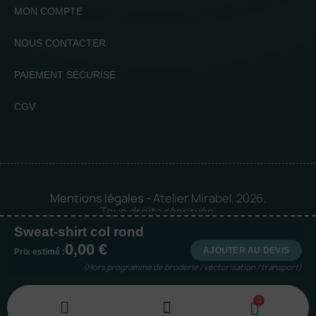
MON COMPTE
NOUS CONTACTER
PAIEMENT SÉCURISÉ
CGV
Mentions légales
- Atelier Mirabel, 2026.
Tous droits réservés.
Sweat-shirt col rond
Mise en orbite 🪐 by
Logia |
0,00 €
Agence web et communication
AJOUTER AU DEVIS
Prix estimé :
(Hors programme de broderie / vectorisation / transport)