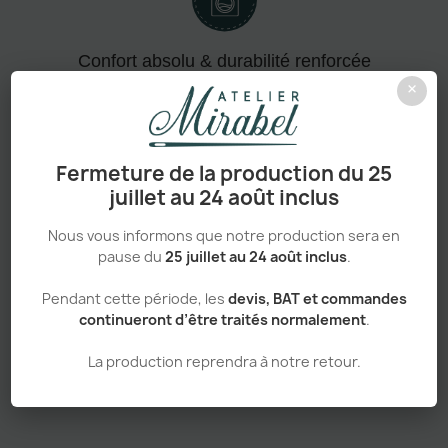
Confort absolu & durabilité renforcée
×
Fermeture de la production du 25
Personnalisation haut de gamme
juillet au 24 août inclus
Nous vous informons que notre production sera en
pause du
25 juillet au 24 août inclus
.
Adapté aux pros comme aux particuliers
Pendant cette période, les
devis, BAT et commandes
continueront d’être traités normalement
.
La production reprendra à notre retour.
Sans minimum de commande