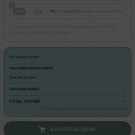
48h
Date d'expédition estimée :
+50%
mardi 11 août 2026
Les délais s’appliquent uniquement après validation du devis, du BAT et
réception du paiement de la commande.
--
Prix unitaire textile
--
Sous-total unitaire estimé
--
Quantité produit
--
Sous-total estimé
--
TOTAL ESTIMÉ
(Hors programme de broderie / vectorisation / transport)
AJOUTER AU DEVIS
