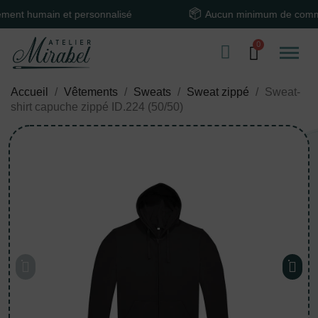
humain et personnalisé
Aucun minimum de command
Accueil
Vêtements
Sweats
Sweat zippé
Sweat-
shirt capuche zippé ID.224 (50/50)