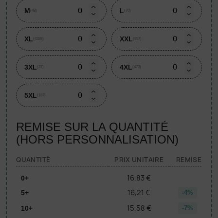
M
L
(48)
(70)
XL
XXL
(4389)
(957)
3XL
4XL
(37)
(473)
5XL
(183)
REMISE SUR LA QUANTITÉ
(HORS PERSONNALISATION)
QUANTITÉ
PRIX UNITAIRE
REMISE
16,83 €
0+
16,21 €
5+
-4%
15,58 €
10+
-7%