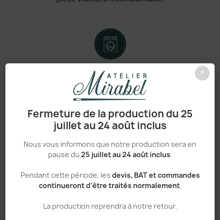
×
Confort absolu & durabilité renforcée
Fermeture de la production du 25
juillet au 24 août inclus
Personnalisation haut de gamme
Nous vous informons que notre production sera en
pause du
25 juillet au 24 août inclus
.
Pendant cette période, les
devis, BAT et commandes
Adapté aux pros comme aux particuliers
continueront d’être traités normalement
.
La production reprendra à notre retour.