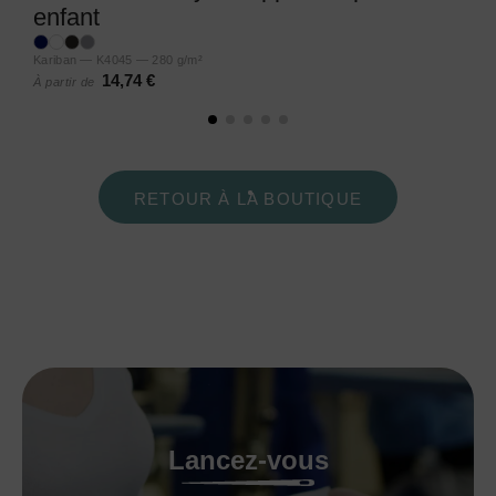
enfant
Kariban — K4045 — 280 g/m²
14,74 €
À partir de
RETOUR À LA BOUTIQUE
Lancez-vous