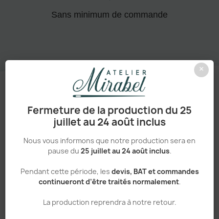
Sans minimum de commande
×
Fermeture de la production du 25
Un processus simple et transparent
juillet au 24 août inclus
VOTRE
Nous vous informons que notre production sera en
pause du
25 juillet au 24 août inclus
.
COMMANDE,
EN 5
ÉTAPES
Pendant cette période, les
devis, BAT et commandes
continueront d’être traités normalement
.
La production reprendra à notre retour.
Créez votre compte