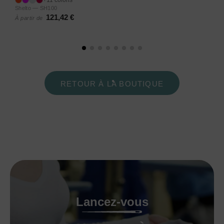
+11 coloris
Shelto — SH100
121,42 €
À partir de
RETOUR À LA BOUTIQUE
Lancez-vous