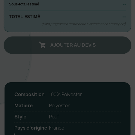
--
Sous-total estimé
--
TOTAL ESTIMÉ
(Hors programme de broderie / vectorisation / transport)
AJOUTER AU DEVIS

Composition
100% Polyester
Matière
Polyester
Style
Pouf
Pays d'origine
France