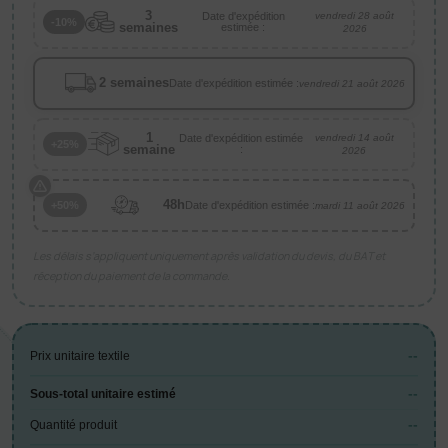
3
Date d'expédition
vendredi 28 août
-10%
semaines
estimée :
2026
2 semaines
Date d'expédition estimée :
vendredi 21 août 2026
1
Date d'expédition estimée
vendredi 14 août
+25%
semaine
:
2026
48h
Date d'expédition estimée :
+50%
mardi 11 août 2026
Les délais s’appliquent uniquement après validation du devis, du BAT et
réception du paiement de la commande.
--
Prix unitaire textile
--
Sous-total unitaire estimé
--
Quantité produit