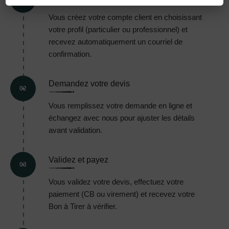
01
Vous créez votre compte client en choisissant
votre profil (particulier ou professionnel) et
recevez automatiquement un courriel de
confirmation.
Demandez votre devis
02
Vous remplissez votre demande en ligne et
échangez avec nous pour ajuster les détails
avant validation.
Validez et payez
03
Vous validez votre devis, effectuez votre
paiement (CB ou virement) et recevez votre
Bon à Tirer à vérifier.