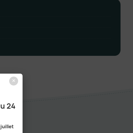
×
au 24
juillet