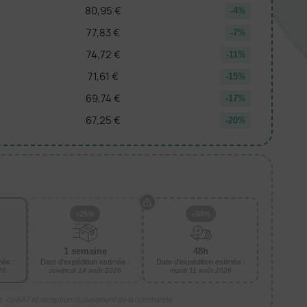
80,95 €
-4%
77,83 €
-7%
74,72 €
-11%
71,61 €
-15%
69,74 €
-17%
67,25 €
-20%
+25%
+50%
1 semaine
48h
mée :
Date d'expédition estimée :
Date d'expédition estimée :
26
vendredi 14 août 2026
mardi 11 août 2026
is, du BAT et réception du paiement de la commande.