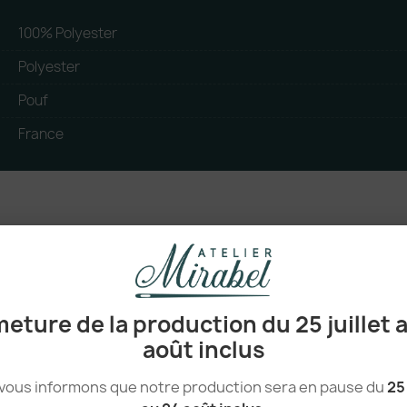
100% Polyester
Polyester
Pouf
France
eture de la production du 25 juillet 
août inclus
vous informons que notre production sera en pause du
25 