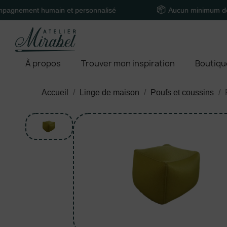
t humain et personnalisé
Aucun minimum de comman
À propos
Trouver mon inspiration
Boutiqu
Accueil
Linge de maison
Poufs et coussins