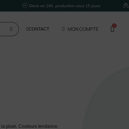
Devis en 24h, production sous 15 jours
Un accom
MON COMPTE
CONTACT
la pluie. Couleurs tendance.