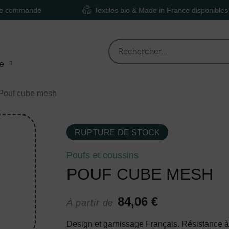
de
Textiles bio & Made in France disponibles
e
Pouf cube mesh
RUPTURE DE STOCK
Poufs et coussins
POUF CUBE MESH
84,06 €
À partir de
Design et garnissage Français. Résistance à 