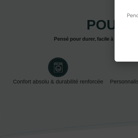
Pend
POURQ
Pensé pour durer, facile à personnal
Confort absolu & durabilité renforcée
Personnali