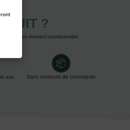
eront
ODUIT ?
 fait une pièce vraiment incontournable.
me aux
Sans minimum de commande