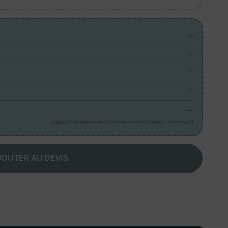
--
--
--
--
--
(Hors programme de broderie / vectorisation / transport)
JOUTER AU DEVIS