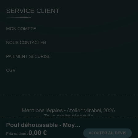
SERVICE CLIENT
MON COMPTE
NOUS CONTACTER
PAIEMENT SÉCURISÉ
CGV
Mentions légales
- Atelier Mirabel, 2026.
Tous droits réservés.
Pouf déhoussable - Moyen modèle
Mise en orbite 🪐 by
Logia |
0,00 €
Agence web et communication
AJOUTER AU DEVIS
Prix estimé :