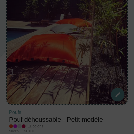
Poufs
Pouf déhoussable - Petit modèle
+11 coloris
Shelto — SH100