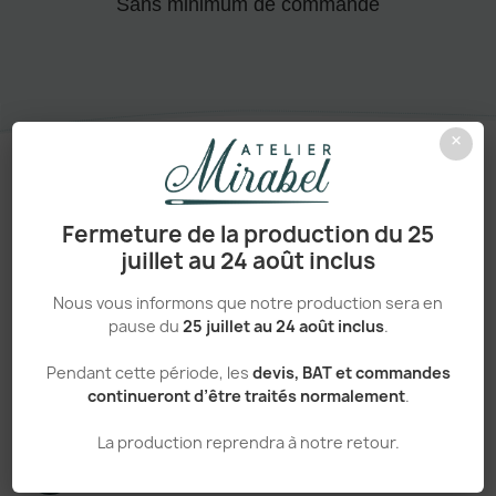
Sans minimum de commande
×
Un processus simple et transparent
Fermeture de la production du 25
juillet au 24 août inclus
VOTRE
Nous vous informons que notre production sera en
COMMANDE,
EN 5
pause du
25 juillet au 24 août inclus
.
ÉTAPES
Pendant cette période, les
devis, BAT et commandes
continueront d’être traités normalement
.
La production reprendra à notre retour.
Créez votre compte
01