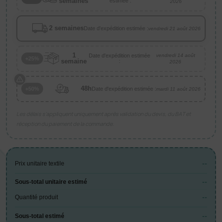
semaines
estimée :
2026
2 semaines
Date d'expédition estimée :
vendredi 21 août 2026
1
Date d'expédition estimée
vendredi 14 août
+25%
semaine
:
2026
48h
Date d'expédition estimée :
+50%
mardi 11 août 2026
Les délais s’appliquent uniquement après validation du devis, du BAT et
réception du paiement de la commande.
--
Prix unitaire textile
--
Sous-total unitaire estimé
--
Quantité produit
--
Sous-total estimé