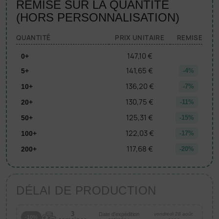
REMISE SUR LA QUANTITÉ
(HORS PERSONNALISATION)
QUANTITÉ
PRIX UNITAIRE
REMISE
147,10 €
0+
141,65 €
5+
-4%
136,20 €
10+
-7%
130,75 €
20+
-11%
125,31 €
50+
-15%
122,03 €
100+
-17%
117,68 €
200+
-20%
DÉLAI DE PRODUCTION
3
Date d'expédition
vendredi 28 août
-10%