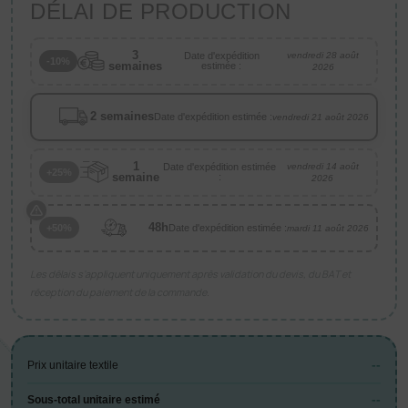
DÉLAI DE PRODUCTION
3
Date d'expédition
vendredi 28 août
-10%
semaines
estimée :
2026
2 semaines
Date d'expédition estimée :
vendredi 21 août 2026
1
Date d'expédition estimée
vendredi 14 août
+25%
semaine
:
2026
48h
Date d'expédition estimée :
+50%
mardi 11 août 2026
Les délais s’appliquent uniquement après validation du devis, du BAT et
réception du paiement de la commande.
--
Prix unitaire textile
--
Sous-total unitaire estimé