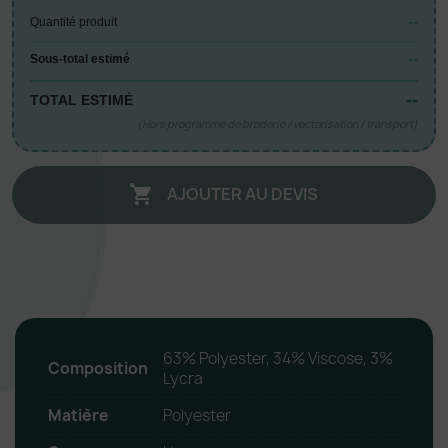
--
Quantité produit
--
Sous-total estimé
--
TOTAL ESTIMÉ
(Hors programme de broderie / vectorisation / transport)
AJOUTER AU DEVIS

63% Polyester, 34% Viscose, 3%
Composition
Lycra
Matière
Polyester