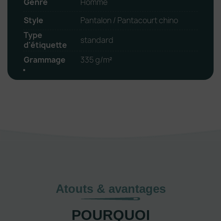
Genre
Homme
Style
Pantalon / Pantacourt chino
Type
standard
d'étiquette
Grammage
335 g/m²
Atouts & avantages
POURQUOI