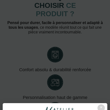
CHOISIR
CE
PRODUIT ?
Pensé pour durer, facile à personnaliser et adapté à
tous les usages
, ce modèle réunit tout ce qui fait une
pièce vraiment incontournable.
Confort absolu & durabilité renforcée
Personnalisation haut de gamme
×