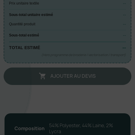
--
Prix unitaire textile
--
Sous-total unitaire estimé
--
Quantité produit
--
Sous-total estimé
--
TOTAL ESTIMÉ
(Hors programme de broderie / vectorisation / transport)
AJOUTER AU DEVIS

54% Polyester, 44% Laine, 2%
Composition
Lycra