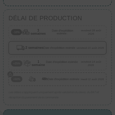
DÉLAI DE PRODUCTION
3
Date d'expédition
vendredi 28 août
-10%
semaines
estimée :
2026
2 semaines
Date d'expédition estimée :
vendredi 21 août 2026
1
Date d'expédition estimée
vendredi 14 août
+25%
semaine
:
2026
48h
Date d'expédition estimée :
+50%
mardi 11 août 2026
Les délais s’appliquent uniquement après validation du devis, du BAT et
réception du paiement de la commande.