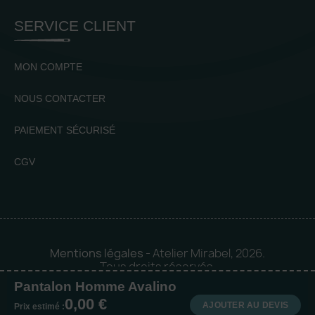
SERVICE CLIENT
MON COMPTE
NOUS CONTACTER
PAIEMENT SÉCURISÉ
CGV
Mentions légales
- Atelier Mirabel, 2026.
Tous droits réservés.
Pantalon Homme Avalino
Mise en orbite 🪐 by
Logia |
0,00 €
Agence web et communication
AJOUTER AU DEVIS
Prix estimé :