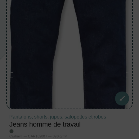
Pantalons, shorts, jupes, salopettes et robes
Jeans homme de travail
Carhartt — CAR102807 — 390 g/m²