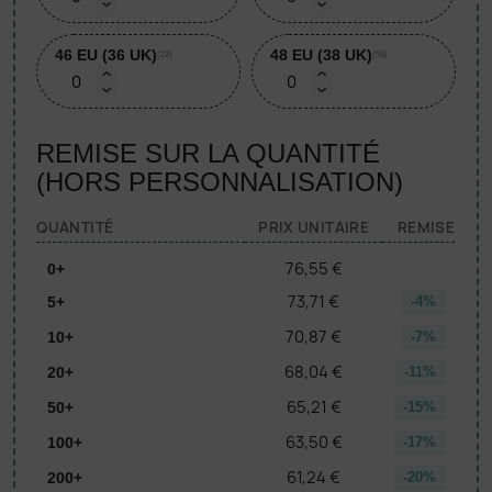
46 EU (36 UK)
48 EU (38 UK)
(22)
(58)
REMISE SUR LA QUANTITÉ
(HORS PERSONNALISATION)
QUANTITÉ
PRIX UNITAIRE
REMISE
76,55 €
0+
73,71 €
5+
-4%
70,87 €
10+
-7%
68,04 €
20+
-11%
65,21 €
50+
-15%
63,50 €
100+
-17%
61,24 €
200+
-20%