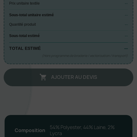
--
Prix unitaire textile
--
Sous-total unitaire estimé
--
Quantité produit
--
Sous-total estimé
--
TOTAL ESTIMÉ
(Hors programme de broderie / vectorisation / transport)
AJOUTER AU DEVIS

54% Polyester, 44% Laine, 2%
Composition
Lycra