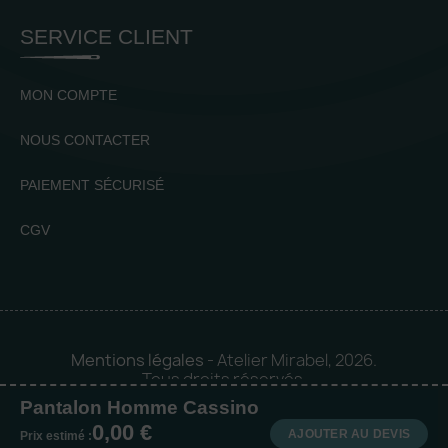
SERVICE CLIENT
MON COMPTE
NOUS CONTACTER
PAIEMENT SÉCURISÉ
CGV
Mentions légales
- Atelier Mirabel, 2026.
Tous droits réservés.
Pantalon Homme Cassino
Mise en orbite 🪐 by
Logia |
0,00 €
Agence web et communication
AJOUTER AU DEVIS
Prix estimé :