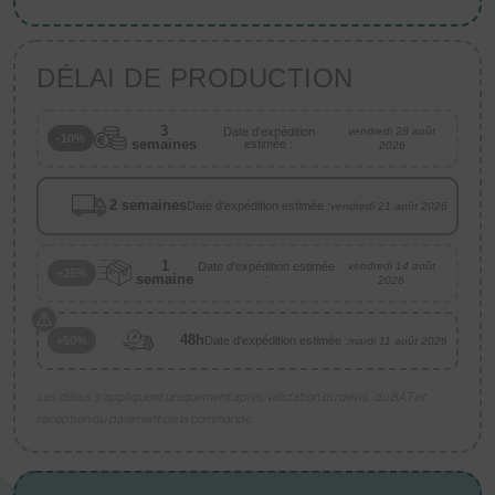
DÉLAI DE PRODUCTION
3
Date d'expédition
vendredi 28 août
-10%
semaines
estimée :
2026
2 semaines
Date d'expédition estimée :
vendredi 21 août 2026
1
Date d'expédition estimée
vendredi 14 août
+25%
semaine
:
2026
48h
Date d'expédition estimée :
+50%
mardi 11 août 2026
Les délais s’appliquent uniquement après validation du devis, du BAT et
réception du paiement de la commande.