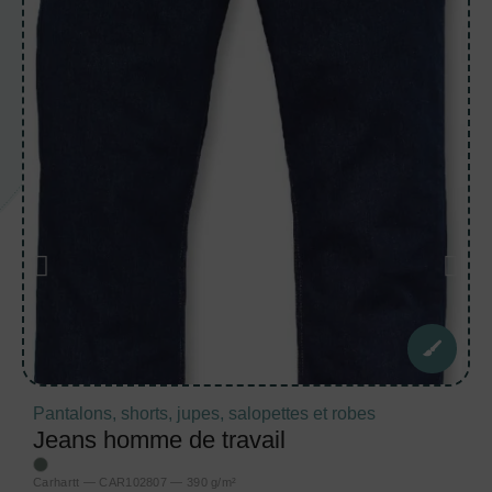
Pantalons, shorts, jupes, salopettes et robes
Jeans homme de travail
Carhartt — CAR102807 — 390 g/m²