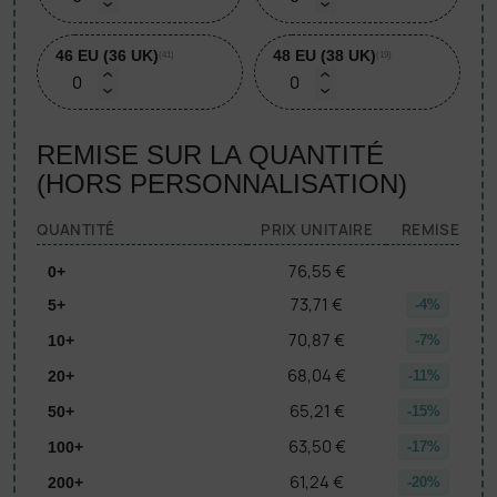
46 EU (36 UK)
48 EU (38 UK)
(41)
(19)
REMISE SUR LA QUANTITÉ
(HORS PERSONNALISATION)
QUANTITÉ
PRIX UNITAIRE
REMISE
76,55 €
0+
73,71 €
5+
-4%
70,87 €
10+
-7%
68,04 €
20+
-11%
65,21 €
50+
-15%
63,50 €
100+
-17%
61,24 €
200+
-20%