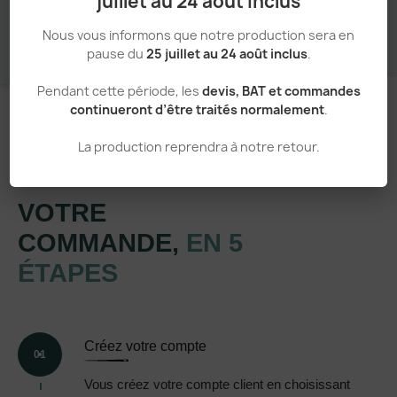
juillet au 24 août inclus
Nous vous informons que notre production sera en
pause du
25 juillet au 24 août inclus
.
Pendant cette période, les
devis, BAT et commandes
continueront d’être traités normalement
.
La production reprendra à notre retour.
Un processus simple et transparent
VOTRE
COMMANDE,
EN 5
ÉTAPES
Créez votre compte
01
Vous créez votre compte client en choisissant