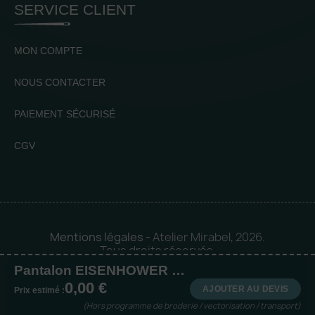
SERVICE CLIENT
MON COMPTE
NOUS CONTACTER
PAIEMENT SÉCURISÉ
CGV
Mentions légales
- Atelier Mirabel, 2026.
Tous droits réservés.
Pantalon EISENHOWER homme (EH26800)
Mise en orbite 🪐 by
Logia |
0,00 €
Agence web et communication
AJOUTER AU DEVIS
Prix estimé :
(Hors programme de broderie / vectorisation / transport)