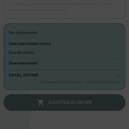
Les délais s’appliquent uniquement après validation du devis, du BAT et
réception du paiement de la commande.
--
Prix unitaire textile
--
Sous-total unitaire estimé
--
Quantité produit
--
Sous-total estimé
--
TOTAL ESTIMÉ
(Hors programme de broderie / vectorisation / transport)
AJOUTER AU DEVIS
