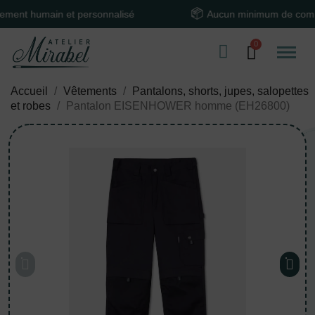
 humain et personnalisé
Aucun minimum de command
Accueil
Vêtements
Pantalons, shorts, jupes, salopettes
et robes
Pantalon EISENHOWER homme (EH26800)