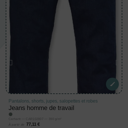
Pantalons, shorts, jupes, salopettes et robes
Jeans homme de travail
Carhartt — CAR102807 — 390 g/m²
77,11 €
À partir de