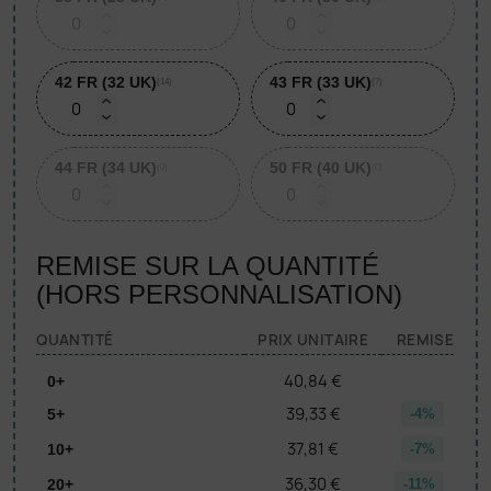
42 FR (32 UK)
43 FR (33 UK)
(14)
(7)
44 FR (34 UK)
50 FR (40 UK)
(0)
(0)
REMISE SUR LA QUANTITÉ
(HORS PERSONNALISATION)
QUANTITÉ
PRIX UNITAIRE
REMISE
40,84 €
0+
39,33 €
5+
-4%
37,81 €
10+
-7%
36,30 €
20+
-11%