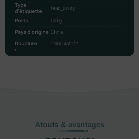
Type
tear_away
d'étiquette
Poids
120 g
Pays d'origine
Chine
Doublure
Thinsulate™
Atouts & avantages