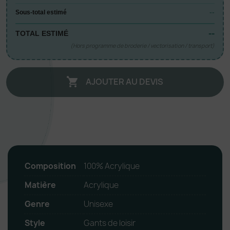
--
Sous-total estimé
--
TOTAL ESTIMÉ
(Hors programme de broderie / vectorisation / transport)
AJOUTER AU DEVIS

Composition
100% Acrylique
Matière
Acrylique
Genre
Unisexe
Style
Gants de loisir