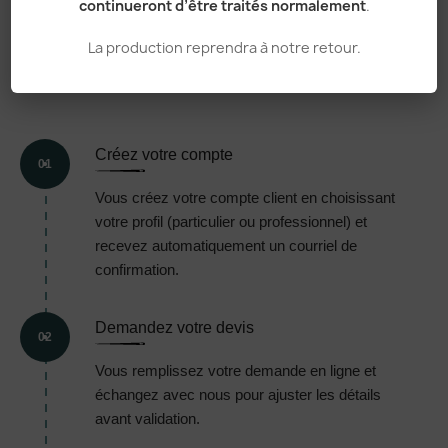
VOTRE
continueront d’être traités normalement
.
COMMANDE,
EN 5
La production reprendra à notre retour.
ÉTAPES
Créez votre compte
01
Vous créez votre compte client en choisissant
votre profil (particulier ou professionnel) et
recevez automatiquement un courriel de
confirmation.
Demandez votre devis
02
Vous remplissez votre demande en ligne et
échangez avec nous pour ajuster les détails
avant validation.