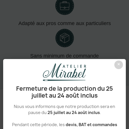
Adapté aux pros comme aux particuliers
Sans minimum de commande
×
Fermeture de la production du 25
juillet au 24 août inclus
Nous vous informons que notre production sera en
pause du
25 juillet au 24 août inclus
.
Un processus simple et transparent
Pendant cette période, les
devis, BAT et commandes