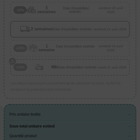
3
Date d'expédition
vendredi 28 août
-10%
semaines
estimée :
2026
2 semaines
Date d'expédition estimée :
vendredi 21 août 2026
1
Date d'expédition estimée
vendredi 14 août
+25%
semaine
:
2026
48h
Date d'expédition estimée :
+50%
mardi 11 août 2026
Les délais s’appliquent uniquement après validation du devis, du BAT et
réception du paiement de la commande.
--
Prix unitaire textile
--
Sous-total unitaire estimé
--
Quantité produit