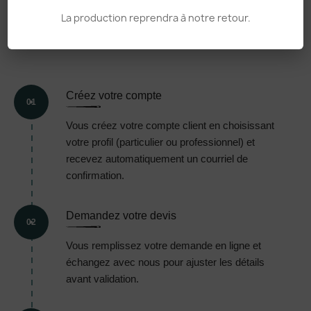
COMMANDE,
EN 5
La production reprendra à notre retour.
ÉTAPES
Créez votre compte
01
Vous créez votre compte client en choisissant
votre profil (particulier ou professionnel) et
recevez automatiquement un courriel de
confirmation.
Demandez votre devis
02
Vous remplissez votre demande en ligne et
échangez avec nous pour ajuster les détails
avant validation.