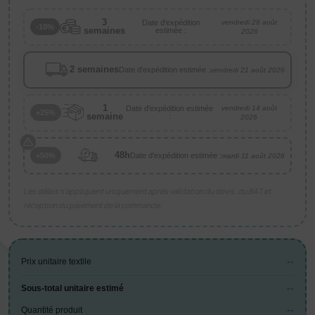
3
Date d'expédition
vendredi 28 août
-10%
semaines
estimée :
2026
2 semaines
Date d'expédition estimée :
vendredi 21 août 2026
1
Date d'expédition estimée
vendredi 14 août
+25%
semaine
:
2026
48h
Date d'expédition estimée :
+50%
mardi 11 août 2026
Les délais s’appliquent uniquement après validation du devis, du BAT et
réception du paiement de la commande.
--
Prix unitaire textile
--
Sous-total unitaire estimé
--
Quantité produit