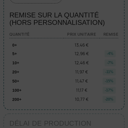
REMISE SUR LA QUANTITÉ
(HORS PERSONNALISATION)
QUANTITÉ
PRIX UNITAIRE
REMISE
13,46 €
0+
12,96 €
5+
-4%
12,46 €
10+
-7%
11,97 €
20+
-11%
11,47 €
50+
-15%
11,17 €
100+
-17%
10,77 €
200+
-20%
DÉLAI DE PRODUCTION