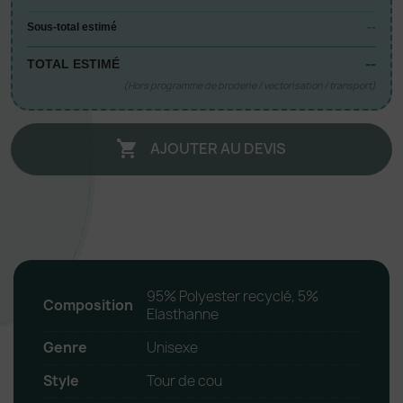
--
Sous-total estimé
--
TOTAL ESTIMÉ
(Hors programme de broderie / vectorisation / transport)
AJOUTER AU DEVIS

95% Polyester recyclé, 5%
Composition
Elasthanne
Genre
Unisexe
Style
Tour de cou