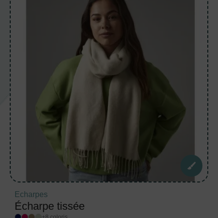
Echarpes
Écharpe tissée
+8 coloris