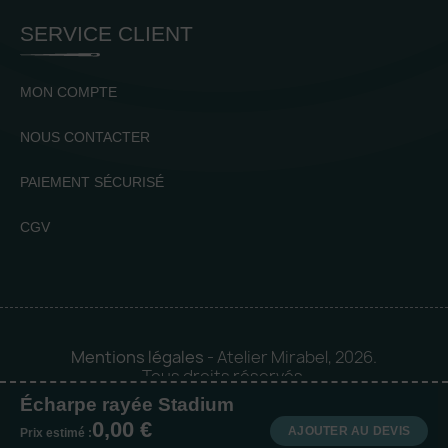
SERVICE CLIENT
MON COMPTE
NOUS CONTACTER
PAIEMENT SÉCURISÉ
CGV
Mentions légales
- Atelier Mirabel, 2026.
Tous droits réservés.
Écharpe rayée Stadium
Mise en orbite 🪐 by
Logia |
0,00 €
Agence web et communication
AJOUTER AU DEVIS
Prix estimé :