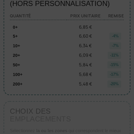
(HORS PERSONNALISATION)
QUANTITÉ
PRIX UNITAIRE
REMISE
6,85 €
0+
6,60 €
5+
-4%
6,34 €
10+
-7%
6,09 €
20+
-11%
5,84 €
50+
-15%
5,68 €
100+
-17%
5,48 €
200+
-20%
CHOIX DES
EMPLACEMENTS
Sélectionnez
la ou les zones
qui correspondent le mieux