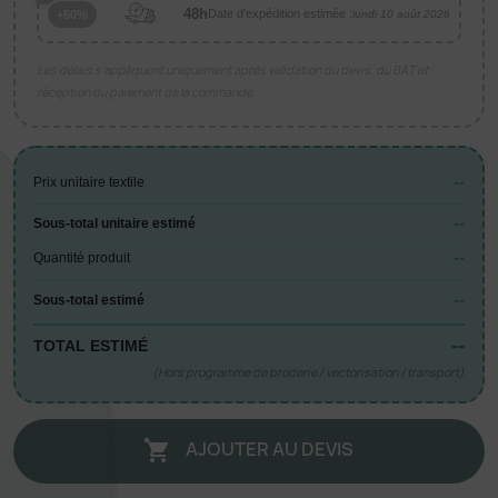
48h
Date d'expédition estimée :
+50%
lundi 10 août 2026
Les délais s’appliquent uniquement après validation du devis, du BAT et
réception du paiement de la commande.
--
Prix unitaire textile
--
Sous-total unitaire estimé
--
Quantité produit
--
Sous-total estimé
--
TOTAL ESTIMÉ
(Hors programme de broderie / vectorisation / transport)
AJOUTER AU DEVIS
