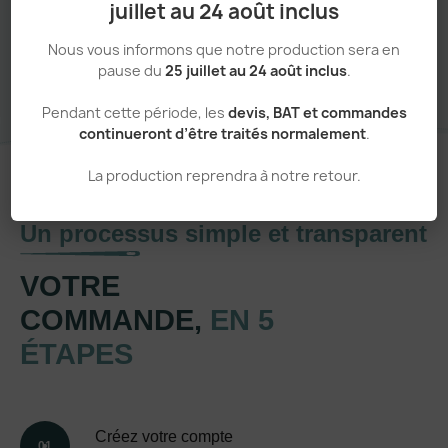
juillet au 24 août inclus
Sans minimum de commande
Nous vous informons que notre production sera en
pause du
25 juillet au 24 août inclus
.
Pendant cette période, les
devis, BAT et commandes
continueront d’être traités normalement
.
La production reprendra à notre retour.
Un processus simple et transparent
VOTRE
COMMANDE,
EN 5
ÉTAPES
Créez votre compte
01