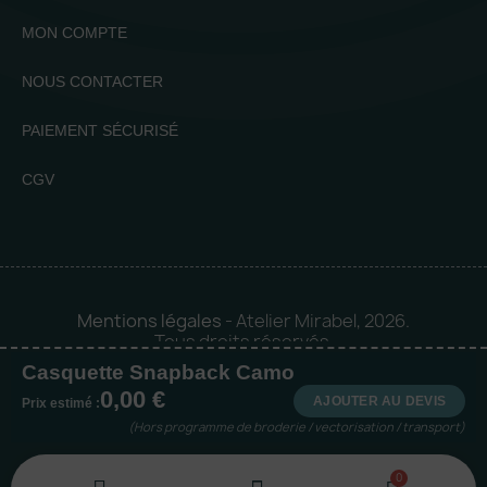
MON COMPTE
NOUS CONTACTER
PAIEMENT SÉCURISÉ
CGV
Mentions légales
- Atelier Mirabel, 2026.
Tous droits réservés.
Casquette Snapback Camo
Mise en orbite 🪐 by
Logia |
0,00 €
Agence web et communication
AJOUTER AU DEVIS
Prix estimé :
(Hors programme de broderie / vectorisation / transport)