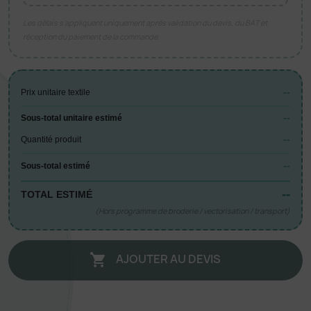
Les délais s’appliquent uniquement après validation du devis, du BAT et
réception du paiement de la commande.
--
Prix unitaire textile
--
Sous-total unitaire estimé
--
Quantité produit
--
Sous-total estimé
--
TOTAL ESTIMÉ
(Hors programme de broderie / vectorisation / transport)
AJOUTER AU DEVIS
