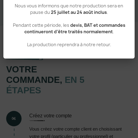
Nous vous informons que notre production sera en
pause du
25 juillet au 24 août inclus
.
Pendant cette période, les
devis, BAT et commandes
continueront d’être traités normalement
.
La production reprendra à notre retour.
Un processus simple et transparent
VOTRE
COMMANDE,
EN 5
ÉTAPES
Créez votre compte
01
Vous créez votre compte client en choisissant
votre profil (particulier ou professionnel) et