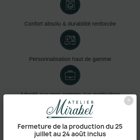
Confort absolu & durabilité renforcée
Personnalisation haut de gamme
Adapté aux pros comme aux particuliers
×
Fermeture de la production du 25
Sans minimum de commande
juillet au 24 août inclus