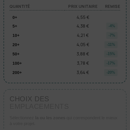
QUANTITÉ
PRIX UNITAIRE
REMISE
4,55 €
0+
4,38 €
5+
-4%
4,21 €
10+
-7%
4,05 €
20+
-11%
3,88 €
50+
-15%
3,78 €
100+
-17%
3,64 €
200+
-20%
CHOIX DES
EMPLACEMENTS
Sélectionnez
la ou les zones
qui correspondent le mieux
à votre projet.