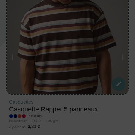
Casquettes
Casquette Rapper 5 panneaux
+7 coloris
Beechfield® — B610 — 185 g/m²
3,81 €
À partir de