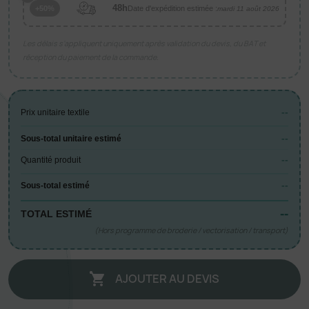
48h
Date d'expédition estimée :
+50%
mardi 11 août 2026
Les délais s’appliquent uniquement après validation du devis, du BAT et
réception du paiement de la commande.
--
Prix unitaire textile
--
Sous-total unitaire estimé
--
Quantité produit
--
Sous-total estimé
--
TOTAL ESTIMÉ
(Hors programme de broderie / vectorisation / transport)
AJOUTER AU DEVIS
