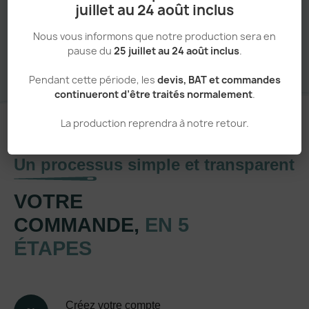
juillet au 24 août inclus
Sans minimum de commande
Nous vous informons que notre production sera en
pause du
25 juillet au 24 août inclus
.
Pendant cette période, les
devis, BAT et commandes
continueront d’être traités normalement
.
La production reprendra à notre retour.
Un processus simple et transparent
VOTRE
COMMANDE,
EN 5
ÉTAPES
Créez votre compte