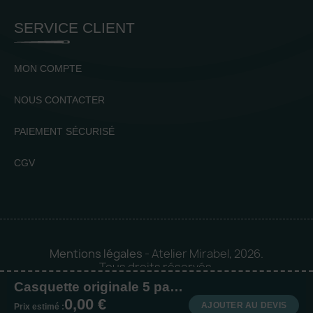
SERVICE CLIENT
MON COMPTE
NOUS CONTACTER
PAIEMENT SÉCURISÉ
CGV
Mentions légales
- Atelier Mirabel, 2026.
Tous droits réservés.
Casquette originale 5 panneaux
Mise en orbite 🪐 by
Logia |
0,00 €
Agence web et communication
AJOUTER AU DEVIS
Prix estimé :