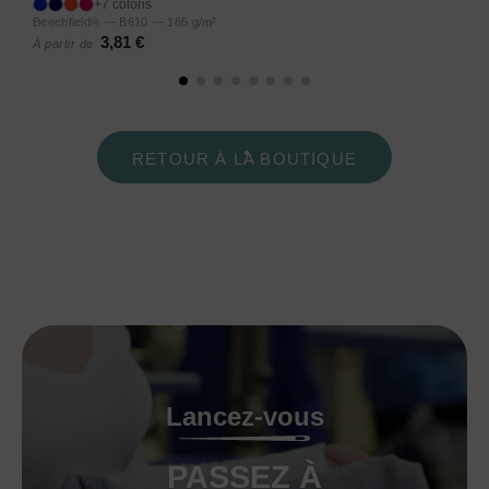
+7 coloris
Beechfield® — B610 — 185 g/m²
3,81 €
À partir de
RETOUR À LA BOUTIQUE
Lancez-vous
PASSEZ À