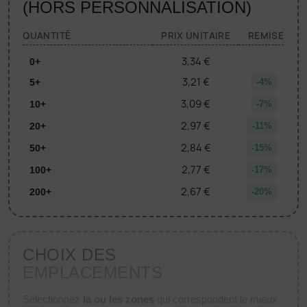
(HORS PERSONNALISATION)
QUANTITÉ
PRIX UNITAIRE
REMISE
3,34 €
0+
3,21 €
5+
-4%
3,09 €
10+
-7%
2,97 €
20+
-11%
2,84 €
50+
-15%
2,77 €
100+
-17%
2,67 €
200+
-20%
CHOIX DES
EMPLACEMENTS
Sélectionnez
la ou les zones
qui correspondent le mieux