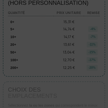
(HORS PERSONNALISATION)
QUANTITÉ
PRIX UNITAIRE
REMISE
15,31 €
0+
14,74 €
5+
-4%
14,17 €
10+
-7%
13,61 €
20+
-11%
13,04 €
50+
-15%
12,70 €
100+
-17%
12,25 €
200+
-20%
CHOIX DES
EMPLACEMENTS
Sélectionnez
la ou les zones
qui correspondent le mieux