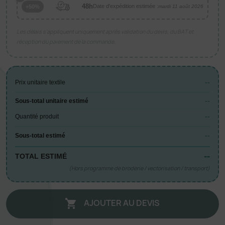
48h
Date d'expédition estimée :
+50%
mardi 11 août 2026
Les délais s’appliquent uniquement après validation du devis, du BAT et
réception du paiement de la commande.
--
Prix unitaire textile
--
Sous-total unitaire estimé
--
Quantité produit
--
Sous-total estimé
--
TOTAL ESTIMÉ
(Hors programme de broderie / vectorisation / transport)
AJOUTER AU DEVIS
