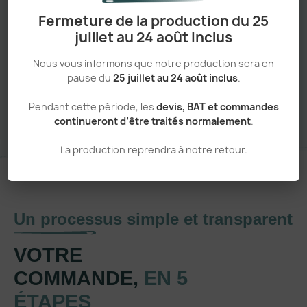
Adapté aux pros comme aux particuliers
Fermeture de la production du 25
juillet au 24 août inclus
Nous vous informons que notre production sera en
pause du
25 juillet au 24 août inclus
.
Sans minimum de commande
Pendant cette période, les
devis, BAT et commandes
continueront d’être traités normalement
.
La production reprendra à notre retour.
Un processus simple et transparent
VOTRE
COMMANDE,
EN 5
ÉTAPES