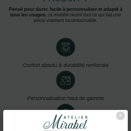
Pensé pour durer, facile à personnaliser et adapté à
tous les usages
, ce modèle réunit tout ce qui fait une
pièce vraiment incontournable.
Confort absolu & durabilité renforcée
Personnalisation haut de gamme
×