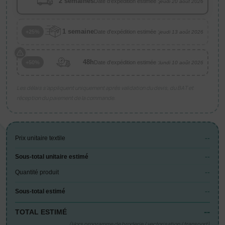
2 semaines
Date d'expédition estimée :
jeudi 20 août 2026
1 semaine
Date d'expédition estimée :
+25%
jeudi 13 août 2026
48h
Date d'expédition estimée :
+50%
lundi 10 août 2026
Les délais s’appliquent uniquement après validation du devis, du BAT et
réception du paiement de la commande.
--
Prix unitaire textile
--
Sous-total unitaire estimé
--
Quantité produit
--
Sous-total estimé
--
TOTAL ESTIMÉ
(Hors programme de broderie / vectorisation / transport)