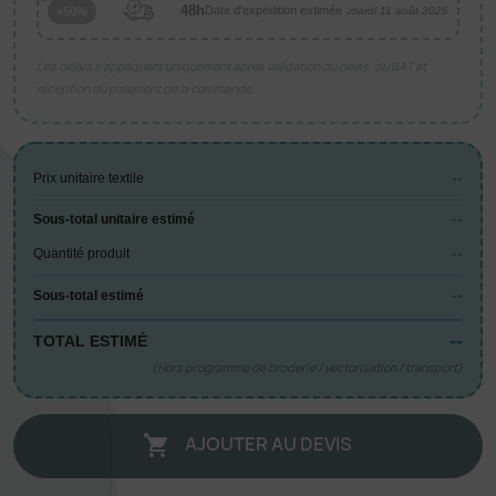
48h
Date d'expédition estimée :
+50%
mardi 11 août 2026
Les délais s’appliquent uniquement après validation du devis, du BAT et
réception du paiement de la commande.
--
Prix unitaire textile
--
Sous-total unitaire estimé
--
Quantité produit
--
Sous-total estimé
--
TOTAL ESTIMÉ
(Hors programme de broderie / vectorisation / transport)
AJOUTER AU DEVIS
