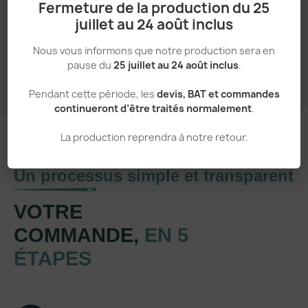
Fermeture de la production du 25
juillet au 24 août inclus
Sans minimum de commande
Nous vous informons que notre production sera en
pause du
25 juillet au 24 août inclus
.
Pendant cette période, les
devis, BAT et commandes
continueront d’être traités normalement
.
La production reprendra à notre retour.
Un processus simple et transparent
VOTRE
COMMANDE,
EN 5
ÉTAPES