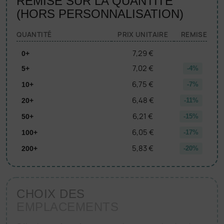
REMISE SUR LA QUANTITÉ
(HORS PERSONNALISATION)
QUANTITÉ
PRIX UNITAIRE
REMISE
7,29 €
0+
7,02 €
5+
-4%
6,75 €
10+
-7%
6,48 €
20+
-11%
6,21 €
50+
-15%
6,05 €
100+
-17%
5,83 €
200+
-20%
CHOIX DES
EMPLACEMENTS