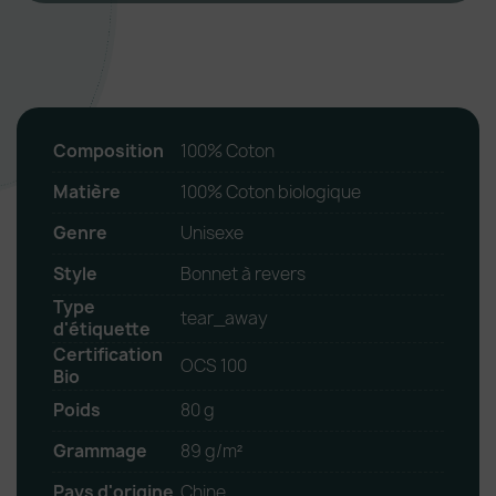
Composition
100% Coton
Matière
100% Coton biologique
Genre
Unisexe
Style
Bonnet à revers
Type
tear_away
d'étiquette
Certification
OCS 100
Bio
Poids
80 g
Grammage
89 g/m²
Pays d'origine
Chine