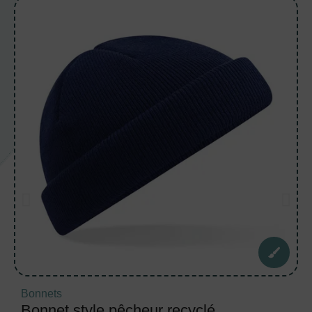
Bonnets
Bonnet style pêcheur recyclé