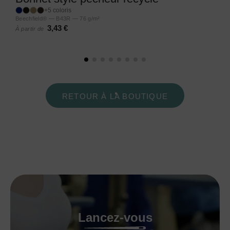
+5 coloris
Beechfield® — B43R — 76 g/m²
3,43 €
À partir de
RETOUR À LA BOUTIQUE
Lancez-vous