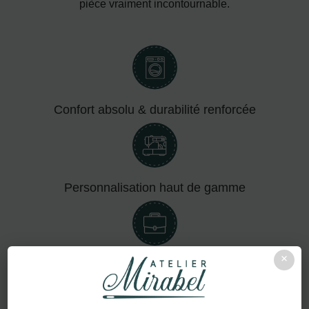
pièce vraiment incontournable.
Confort absolu & durabilité renforcée
Personnalisation haut de gamme
×
Adapté aux pros comme aux particuliers