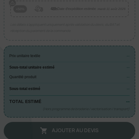
48h
Date d'expédition estimée :
+50%
mardi 11 août 2026
Les délais s’appliquent uniquement après validation du devis, du BAT et
réception du paiement de la commande.
--
Prix unitaire textile
--
Sous-total unitaire estimé
--
Quantité produit
--
Sous-total estimé
--
TOTAL ESTIMÉ
(Hors programme de broderie / vectorisation / transport)
AJOUTER AU DEVIS
