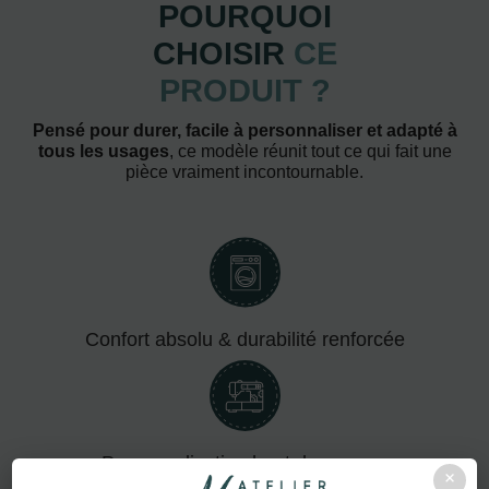
POURQUOI
CHOISIR
CE
PRODUIT ?
Pensé pour durer, facile à personnaliser et adapté à
tous les usages
, ce modèle réunit tout ce qui fait une
pièce vraiment incontournable.
Confort absolu & durabilité renforcée
Personnalisation haut de gamme
×