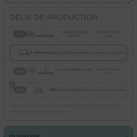
DÉLAI DE PRODUCTION
3
Date d'expédition
vendredi 28 août
-10%
semaines
estimée :
2026
2 semaines
Date d'expédition estimée :
vendredi 21 août 2026
1
Date d'expédition estimée
vendredi 14 août
+25%
semaine
:
2026
48h
Date d'expédition estimée :
+50%
mardi 11 août 2026
Les délais s’appliquent uniquement après validation du devis, du BAT et
réception du paiement de la commande.
--
Prix unitaire textile