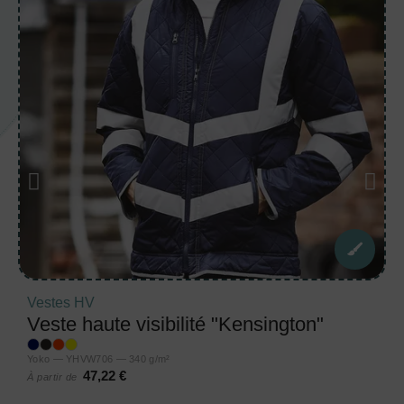
Vestes HV
Veste haute visibilité "Kensington"
Yoko — YHVW706 — 340 g/m²
47,22 €
À partir de