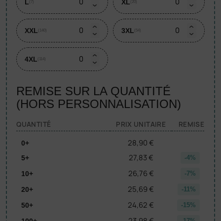
L
XL
(7)
(20)
XXL
3XL
(140)
(54)
4XL
(114)
REMISE SUR LA QUANTITÉ
(HORS PERSONNALISATION)
QUANTITÉ
PRIX UNITAIRE
REMISE
28,90 €
0+
27,83 €
5+
-4%
26,76 €
10+
-7%
25,69 €
20+
-11%
24,62 €
50+
-15%
23,98 €
100+
-17%