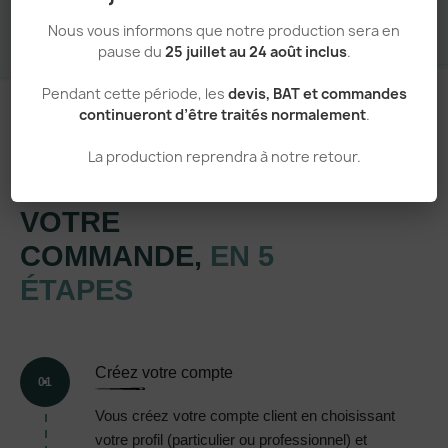
Nous vous informons que notre production sera en
pause du
25 juillet au 24 août inclus
.
Pendant cette période, les
devis, BAT et commandes
continueront d’être traités normalement
.
La production reprendra à notre retour.
Un processus simple et transparent
VOTRE
COMMANDE,
EN 5
ÉTAPES
Créez votre compte
01
Vous créez votre compte client en choisissant
votre profil (particulier ou professionnel) et