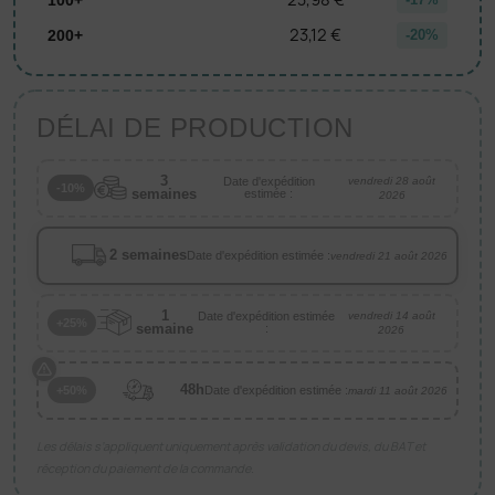
23,12 €
200+
-20%
DÉLAI DE PRODUCTION
3
Date d'expédition
vendredi 28 août
-10%
semaines
estimée :
2026
2 semaines
Date d'expédition estimée :
vendredi 21 août 2026
1
Date d'expédition estimée
vendredi 14 août
+25%
semaine
:
2026
48h
Date d'expédition estimée :
+50%
mardi 11 août 2026
Les délais s’appliquent uniquement après validation du devis, du BAT et
réception du paiement de la commande.