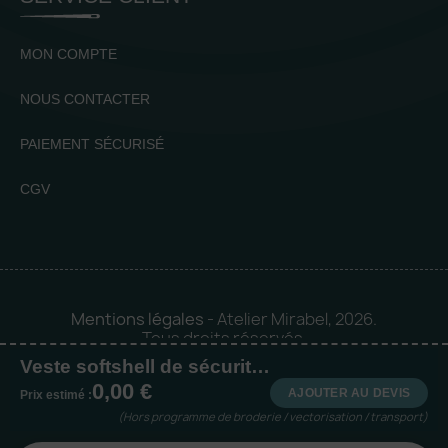
MON COMPTE
NOUS CONTACTER
PAIEMENT SÉCURISÉ
CGV
Mentions légales
- Atelier Mirabel, 2026.
Tous droits réservés.
Veste softshell de sécurité recyclée
Mise en orbite 🪐 by
Logia |
0,00 €
Agence web et communication
AJOUTER AU DEVIS
Prix estimé :
(Hors programme de broderie / vectorisation / transport)