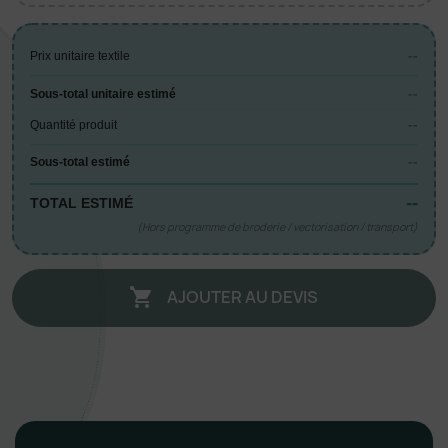
--
Prix unitaire textile
--
Sous-total unitaire estimé
--
Quantité produit
--
Sous-total estimé
--
TOTAL ESTIMÉ
(Hors programme de broderie / vectorisation / transport)
AJOUTER AU DEVIS
