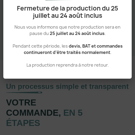
Fermeture de la production du 25
juillet au 24 août inclus
Sans minimum de commande
Nous vous informons que notre production sera en
pause du
25 juillet au 24 août inclus
.
Pendant cette période, les
devis, BAT et commandes
continueront d’être traités normalement
.
La production reprendra à notre retour.
Un processus simple et transparent
VOTRE
COMMANDE,
EN 5
ÉTAPES