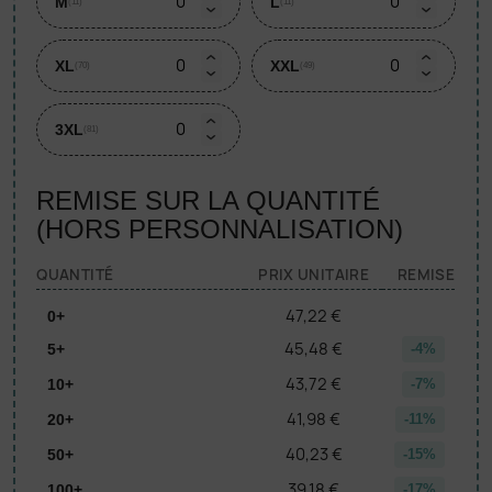
M
L
(11)
(11)
XL
XXL
(70)
(49)
3XL
(81)
REMISE SUR LA QUANTITÉ
(HORS PERSONNALISATION)
QUANTITÉ
PRIX UNITAIRE
REMISE
47,22 €
0+
45,48 €
5+
-4%
43,72 €
10+
-7%
41,98 €
20+
-11%
40,23 €
50+
-15%
39,18 €
100+
-17%