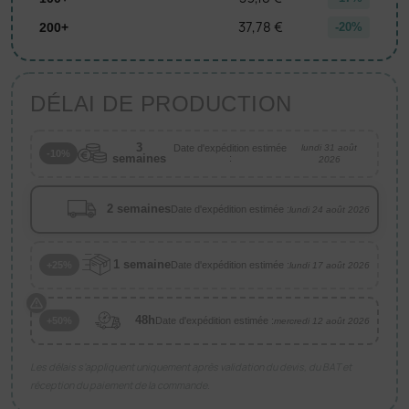
37,78 €
200+
-20%
DÉLAI DE PRODUCTION
3
Date d'expédition estimée
lundi 31 août
-10%
semaines
:
2026
2 semaines
Date d'expédition estimée :
lundi 24 août 2026
1 semaine
Date d'expédition estimée :
+25%
lundi 17 août 2026
48h
Date d'expédition estimée :
+50%
mercredi 12 août 2026
Les délais s’appliquent uniquement après validation du devis, du BAT et
réception du paiement de la commande.