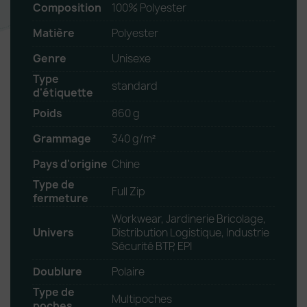
Composition
100% Polyester
Matière
Polyester
Genre
Unisexe
Type
standard
d'étiquette
Poids
860 g
Grammage
340 g/m²
Pays d'origine
Chine
Type de
Full Zip
fermeture
Workwear, Jardinerie Bricolage,
Univers
Distribution Logistique, Industrie
Sécurité BTP, EPI
Doublure
Polaire
Type de
Multipoches
poches