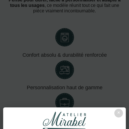
tous les usages
, ce modèle réunit tout ce qui fait une
pièce vraiment incontournable.
Confort absolu & durabilité renforcée
Personnalisation haut de gamme
×
Adapté aux pros comme aux particuliers