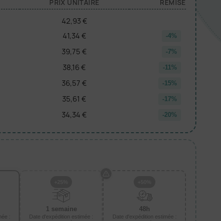
PRIX UNITAIRE
REMISE
42,93 €
41,34 €
-4%
39,75 €
-7%
38,16 €
-11%
36,57 €
-15%
35,61 €
-17%
34,34 €
-20%
+25%
+50%
1 semaine
48h
mée :
Date d'expédition estimée :
Date d'expédition estimée :