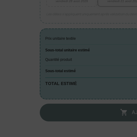
vendredi 28 août 2026
vendredi 21 août 20
Les délais s’appliquent uniquement après validation du dev
Prix unitaire textile
Sous-total unitaire estimé
Quantité produit
Sous-total estimé
TOTAL ESTIMÉ
A
