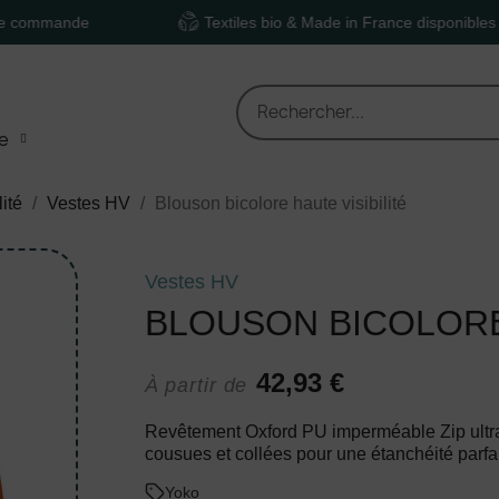
de
Textiles bio & Made in France disponibles
e
lité
Vestes HV
Blouson bicolore haute visibilité
Vestes HV
BLOUSON BICOLORE 
42,93 €
À partir de
Revêtement Oxford PU imperméable Zip ultra 
cousues et collées pour une étanchéité parfa
Yoko