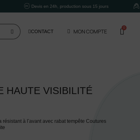
Devis en 24h, production sous 15 jours
Un accomp
MON COMPTE
CONTACT
HAUTE VISIBILITÉ
résistant à l'avant avec rabat tempête Coutures
ite