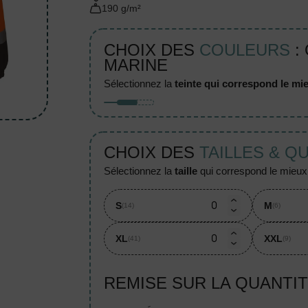
190 g/m²
CHOIX DES
COULEURS
:
MARINE
sélectionnez la
teinte qui correspond le mie
CHOIX DES
TAILLES & Q
sélectionnez la
taille
qui correspond le mieux à
S
M
(14)
(6)
XL
XXL
(41)
(9)
REMISE SUR LA QUANTI