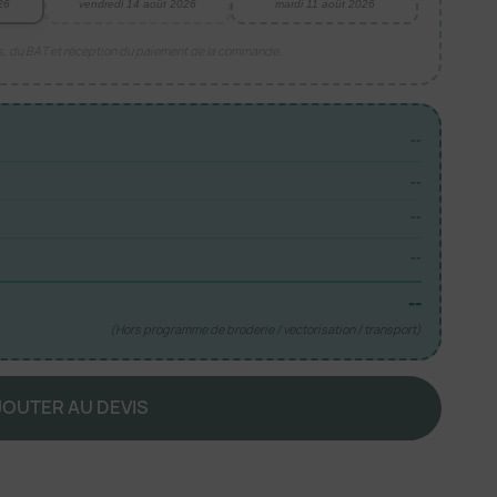
26
vendredi 14 août 2026
mardi 11 août 2026
is, du BAT et réception du paiement de la commande.
--
--
--
--
--
(Hors programme de broderie / vectorisation / transport)
JOUTER AU DEVIS