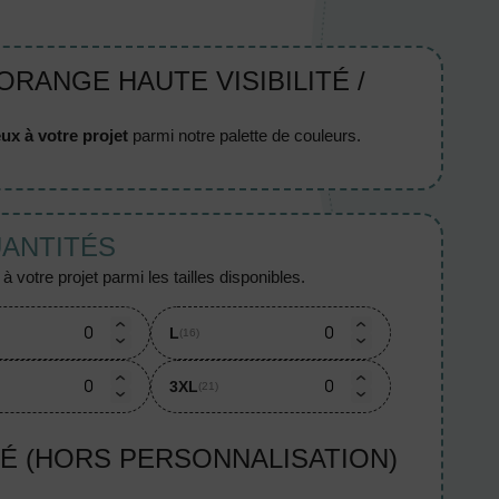
 ORANGE HAUTE VISIBILITÉ /
ux à votre projet
parmi notre palette de couleurs.
UANTITÉS
 votre projet parmi les tailles disponibles.
L
(16)
3XL
(21)
TÉ (HORS PERSONNALISATION)