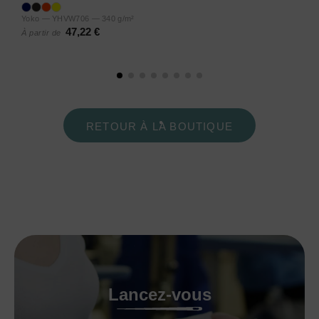
Yoko — YHVW706 — 340 g/m²
47,22 €
À partir de
RETOUR À LA BOUTIQUE
Lancez-vous