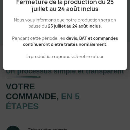
Fermeture de la production du 25
juillet au 24 août inclus
Sans minimum de commande
Nous vous informons que notre production sera en
pause du
25 juillet au 24 août inclus
.
Pendant cette période, les
devis, BAT et commandes
continueront d’être traités normalement
.
La production reprendra à notre retour.
Un processus simple et transparent
VOTRE
COMMANDE,
EN 5
ÉTAPES