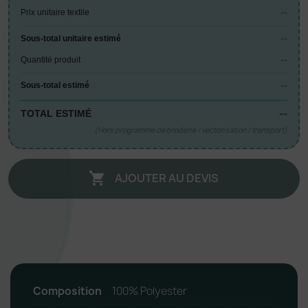
--
Prix unitaire textile
--
Sous-total unitaire estimé
--
Quantité produit
--
Sous-total estimé
--
TOTAL ESTIMÉ
(Hors programme de broderie / vectorisation / transport)
AJOUTER AU DEVIS

Composition
100% Polyester