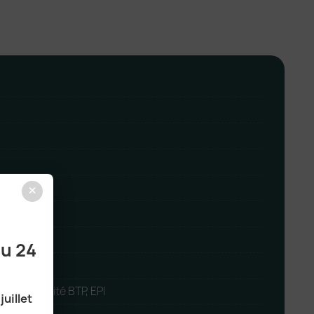
×
au 24
trie Sécurité BTP, EPI
juillet