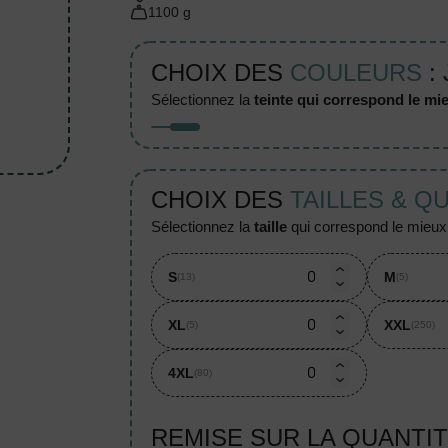
1100 g
CHOIX DES
COULEURS
:
sélectionnez la
teinte qui correspond le mie
CHOIX DES
TAILLES & Q
sélectionnez la
taille
qui correspond le mieux à
S
M
(13)
(5)
XL
XXL
(5)
(250)
4XL
(80)
REMISE SUR LA QUANTI