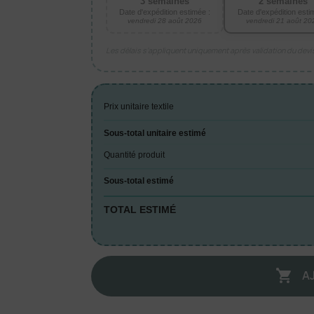
3 semaines
2 semaines
Date d'expédition estimée :
Date d'expédition esti
vendredi 28 août 2026
vendredi 21 août 20
Les délais s’appliquent uniquement après validation du dev
Prix unitaire textile
Sous-total unitaire estimé
Quantité produit
Sous-total estimé
TOTAL ESTIMÉ
A
