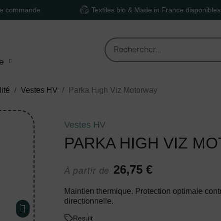
de
Textiles bio & Made in France disponibles
e
lité
Vestes HV
Parka High Viz Motorway
Vestes HV
PARKA HIGH VIZ M
26,75 €
À partir de
Maintien thermique. Protection optimale contr
directionnelle.
Result