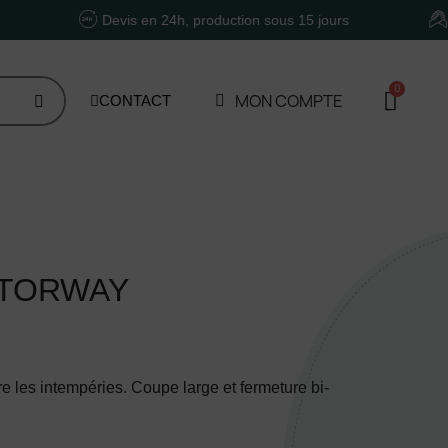
Devis en 24h, production sous 15 jours
Un accom
MON COMPTE
CONTACT
OTORWAY
e les intempéries. Coupe large et fermeture bi-