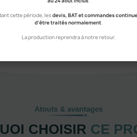
au 24 août inclus
.
Autre
Waterproof
ant cette période, les
devis, BAT et commandes continu
d’être traités normalement
.
La production reprendra à notre retour.
Atouts & avantages
UOI CHOISIR
CE PR