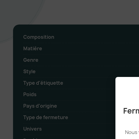
Composition
Matière
Genre
Style
Type d'étiquette
Poids
Pays d'origine
Ferm
Type de fermeture
Univers
Nous 