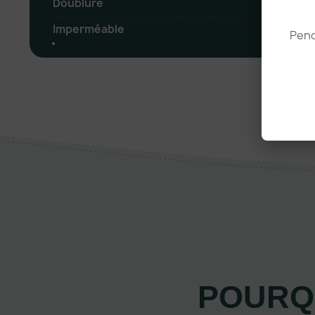
Doublure
Imperméable
Pend
POURQ