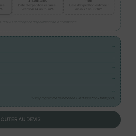
1 semaine
48h
mée :
Date d'expédition estimée :
Date d'expédition estimée :
26
vendredi 14 août 2026
mardi 11 août 2026
is, du BAT et réception du paiement de la commande.
--
--
--
--
--
(Hors programme de broderie / vectorisation / transport)
JOUTER AU DEVIS