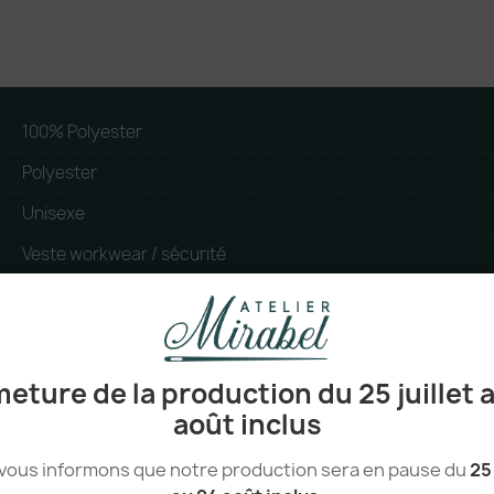
100% Polyester
Polyester
Unisexe
Veste workwear / sécurité
tear_away
1100 g
Chine
eture de la production du 25 juillet 
Full Zip
août inclus
Workwear, Jardinerie Bricolage, Distribution Logistique, Indus
vous informons que notre production sera en pause du
25 