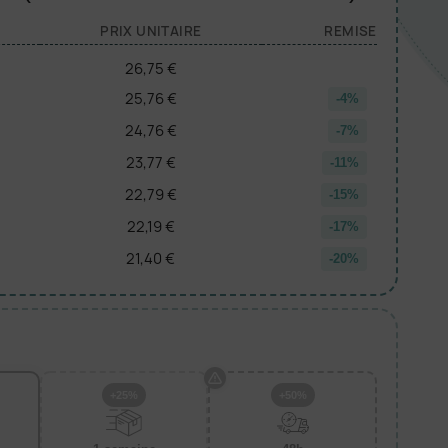
PRIX UNITAIRE
REMISE
26,75 €
25,76 €
-4%
24,76 €
-7%
23,77 €
-11%
22,79 €
-15%
22,19 €
-17%
21,40 €
-20%
+25%
+50%