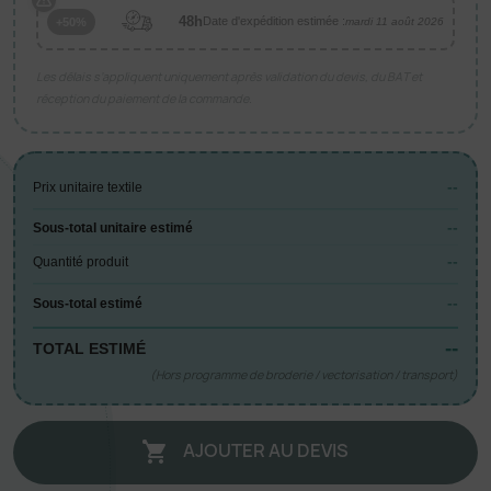
48h
Date d'expédition estimée :
+50%
mardi 11 août 2026
Les délais s’appliquent uniquement après validation du devis, du BAT et
réception du paiement de la commande.
--
Prix unitaire textile
--
Sous-total unitaire estimé
--
Quantité produit
--
Sous-total estimé
--
TOTAL ESTIMÉ
(Hors programme de broderie / vectorisation / transport)
AJOUTER AU DEVIS
