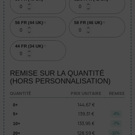
56 FR (44 UK)
58 FR (46 UK)
(8)
(9)
44 FR (34 UK)
(7)
REMISE SUR LA QUANTITÉ
(HORS PERSONNALISATION)
QUANTITÉ
PRIX UNITAIRE
REMISE
144,67 €
0+
139,31 €
5+
-4%
133,95 €
10+
-7%
128,59 €
20+
-11%