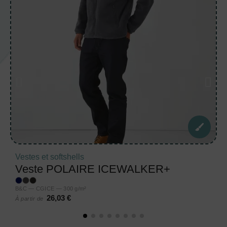
Vestes et softshells
Veste POLAIRE ICEWALKER+
B&C — CGICE — 300 g/m²
26,03 €
À partir de