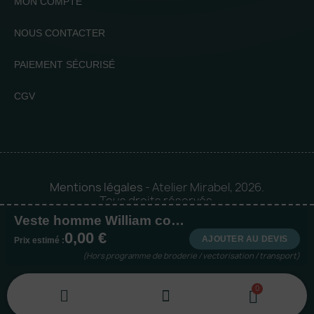
MON COMPTE
NOUS CONTACTER
PAIEMENT SÉCURISÉ
CGV
Mentions légales
- Atelier Mirabel, 2026.
Tous droits réservés.
Veste homme William coupe cintrée
Mise en orbite 🪐 by
Logia |
0,00 €
Agence web et communication
AJOUTER AU DEVIS
Prix estimé :
(Hors programme de broderie / vectorisation / transport)