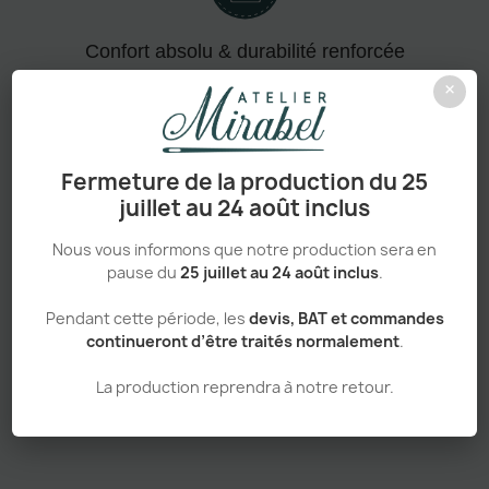
Confort absolu & durabilité renforcée
×
Personnalisation haut de gamme
Fermeture de la production du 25
juillet au 24 août inclus
Nous vous informons que notre production sera en
pause du
25 juillet au 24 août inclus
.
Adapté aux pros comme aux particuliers
Pendant cette période, les
devis, BAT et commandes
continueront d’être traités normalement
.
La production reprendra à notre retour.
Sans minimum de commande