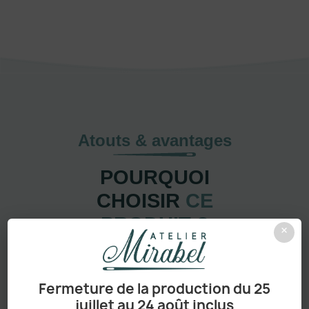
Atouts & avantages
POURQUOI
CHOISIR
CE
PRODUIT ?
×
Pensé pour durer, facile à personnaliser et adapté à
tous les usages
, ce modèle réunit tout ce qui fait une
pièce vraiment incontournable.
Fermeture de la production du 25
juillet au 24 août inclus