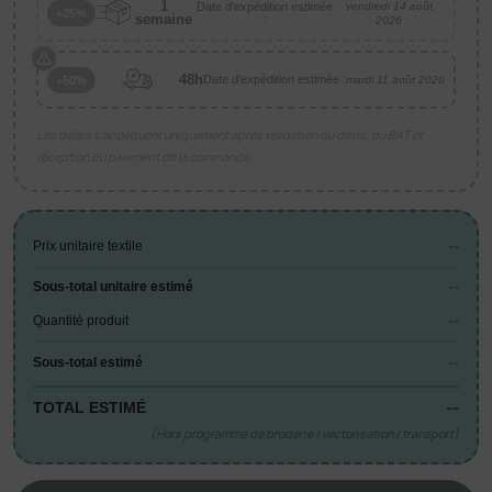
1
Date d'expédition estimée
vendredi 14 août
+25%
semaine
:
2026
48h
Date d'expédition estimée :
+50%
mardi 11 août 2026
Les délais s’appliquent uniquement après validation du devis, du BAT et
réception du paiement de la commande.
--
Prix unitaire textile
--
Sous-total unitaire estimé
--
Quantité produit
--
Sous-total estimé
--
TOTAL ESTIMÉ
(Hors programme de broderie / vectorisation / transport)