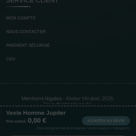
SERVICE CLIENT
MON COMPTE
NOUS CONTACTER
PAIEMENT SÉCURISÉ
CGV
Mentions légales
- Atelier Mirabel, 2026.
Tous droits réservés.
Veste Homme Jupiter
Mise en orbite 🪐 by
Logia |
0,00 €
Agence web et communication
AJOUTER AU DEVIS
Prix estimé :
(Hors programme de broderie / vectorisation / transport)