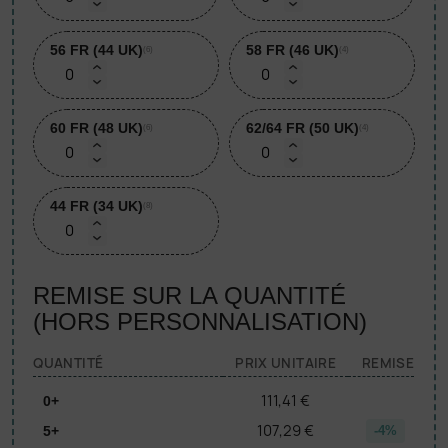
56 FR (44 UK)
58 FR (46 UK)
(6)
(4)
60 FR (48 UK)
62/64 FR (50 UK)
(6)
(4)
44 FR (34 UK)
(8)
REMISE SUR LA QUANTITÉ
(HORS PERSONNALISATION)
QUANTITÉ
PRIX UNITAIRE
REMISE
111,41 €
0+
107,29 €
5+
-4%