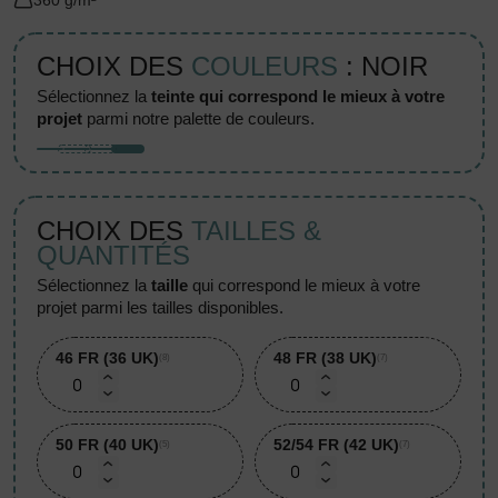
360 g/m²
CHOIX DES
COULEURS
: NOIR
sélectionnez la
teinte qui correspond le mieux à votre
projet
parmi notre palette de couleurs.
CHOIX DES
TAILLES &
QUANTITÉS
sélectionnez la
taille
qui correspond le mieux à votre
projet parmi les tailles disponibles.
46 FR (36 UK)
48 FR (38 UK)
(8)
(7)
50 FR (40 UK)
52/54 FR (42 UK)
(5)
(7)