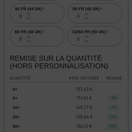
56 FR (44 UK)
58 FR (46 UK)
(5)
(8)
60 FR (48 UK)
62/64 FR (50 UK)
(9)
(9)
REMISE SUR LA QUANTITÉ
(HORS PERSONNALISATION)
QUANTITÉ
PRIX UNITAIRE
REMISE
157,43 €
0+
151,61 €
5+
-4%
145,77 €
10+
-7%
139,94 €
20+
-11%
134,12 €
50+
-15%