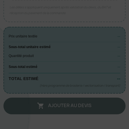
Les délais s’appliquent uniquement après validation du devis, du BAT et
réception du paiement de la commande.
--
Prix unitaire textile
--
Sous-total unitaire estimé
--
Quantité produit
--
Sous-total estimé
--
TOTAL ESTIMÉ
(Hors programme de broderie / vectorisation / transport)
AJOUTER AU DEVIS
