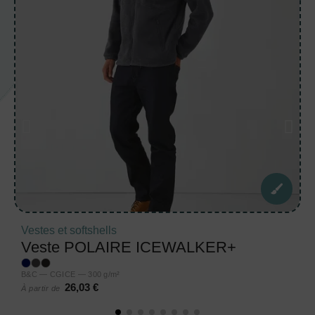
Vestes et softshells
Veste POLAIRE ICEWALKER+
B&C — CGICE — 300 g/m²
26,03 €
À partir de