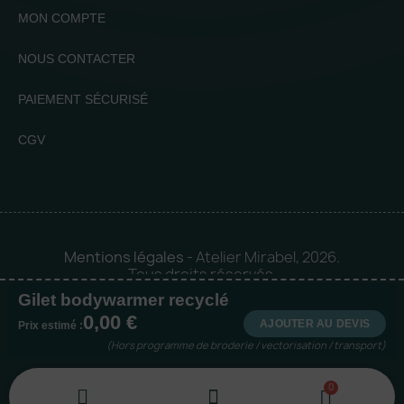
MON COMPTE
NOUS CONTACTER
PAIEMENT SÉCURISÉ
CGV
Mentions légales
- Atelier Mirabel, 2026.
Tous droits réservés.
Gilet bodywarmer recyclé
Mise en orbite 🪐 by
Logia |
0,00 €
Agence web et communication
AJOUTER AU DEVIS
Prix estimé :
(Hors programme de broderie / vectorisation / transport)