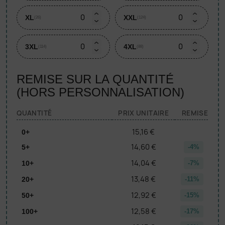
XL
XXL
(26)
(124)
3XL
4XL
(114)
(88)
REMISE SUR LA QUANTITÉ
(HORS PERSONNALISATION)
QUANTITÉ
PRIX UNITAIRE
REMISE
15,16 €
0+
14,60 €
5+
-4%
14,04 €
10+
-7%
13,48 €
20+
-11%
12,92 €
50+
-15%
12,58 €
100+
-17%