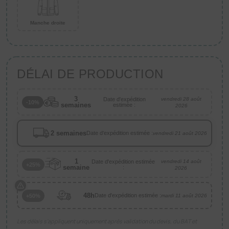
Manche droite
DÉLAI DE PRODUCTION
3
Date d'expédition
vendredi 28 août
-10%
semaines
estimée :
2026
2 semaines
Date d'expédition estimée :
vendredi 21 août 2026
1
Date d'expédition estimée
vendredi 14 août
+25%
semaine
:
2026
48h
Date d'expédition estimée :
+50%
mardi 11 août 2026
Les délais s’appliquent uniquement après validation du devis, du BAT et