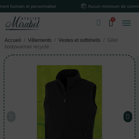
umain et personnalisé
Aucun minimum de commande
Accueil
Vêtements
Vestes et softshells
Gilet
bodywarmer recyclé