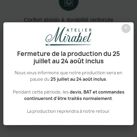
Confort absolu & durabilité renforcée
×
Fermeture de la production du 25
Personnalisation haut de gamme
juillet au 24 août inclus
Nous vous informons que notre production sera en
pause du
25 juillet au 24 août inclus
.
Adapté aux pros comme aux particuliers
Pendant cette période, les
devis, BAT et commandes
continueront d’être traités normalement
.
La production reprendra à notre retour.
Sans minimum de commande