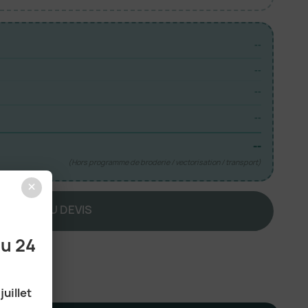
--
--
--
--
--
(Hors programme de broderie / vectorisation / transport)
×
JOUTER AU DEVIS
au 24
juillet