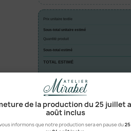
Prix unitaire textile
Sous-total unitaire estimé
Quantité produit
Sous-total estimé
TOTAL ESTIMÉ
A

eture de la production du 25 juillet 
août inclus
vous informons que notre production sera en pause du
25 