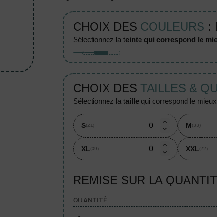
CHOIX DES
COULEURS
:
sélectionnez la
teinte qui correspond le mie
CHOIX DES
TAILLES & Q
sélectionnez la
taille
qui correspond le mieux à
S
M
(21)
(33)
XL
XXL
(39)
(22)
REMISE SUR LA QUANTI
QUANTITÉ