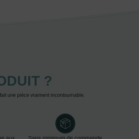
ODUIT ?
 fait une pièce vraiment incontournable.
me aux
Sans minimum de commande