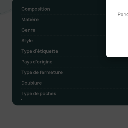
Composition
Pend
Matière
Genre
Style
Type d'étiquette
Pays d'origine
Type de fermeture
Doublure
Type de poches