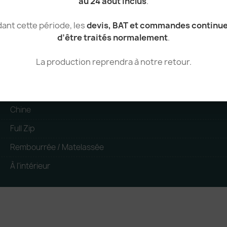
au 24 août inclus
.
100% Polyester
ant cette période, les
devis, BAT et commandes continu
Polyester
d’être traités normalement
.
Homme
La production reprendra à notre retour.
Blouson
standard
Chine
Full Zip
Rembourrée / Matelassée
À l'intérieur