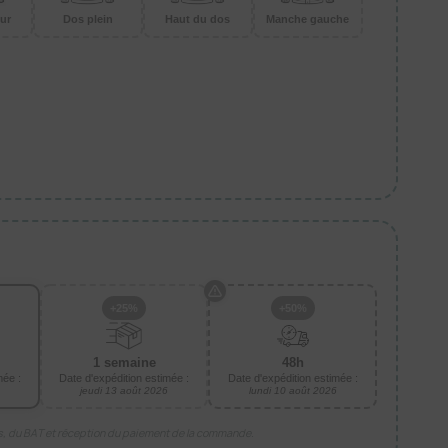
ur
Dos plein
Haut du dos
Manche gauche
+25%
+50%
1 semaine
48h
mée :
Date d'expédition estimée :
Date d'expédition estimée :
jeudi 13 août 2026
lundi 10 août 2026
is, du BAT et réception du paiement de la commande.