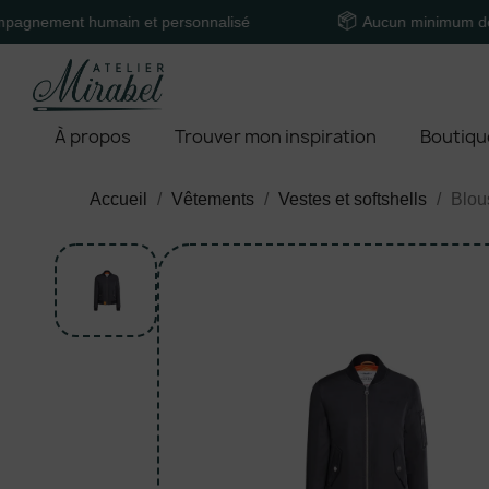
t humain et personnalisé
Aucun minimum de comma
À propos
Trouver mon inspiration
Boutiqu
Accueil
Vêtements
Vestes et softshells
Blou