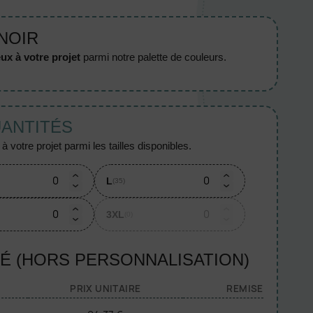
 NOIR
ux à votre projet
parmi notre palette de couleurs.
UANTITÉS
 votre projet parmi les tailles disponibles.
L
(35)
3XL
(0)
TÉ (HORS PERSONNALISATION)
PRIX UNITAIRE
REMISE