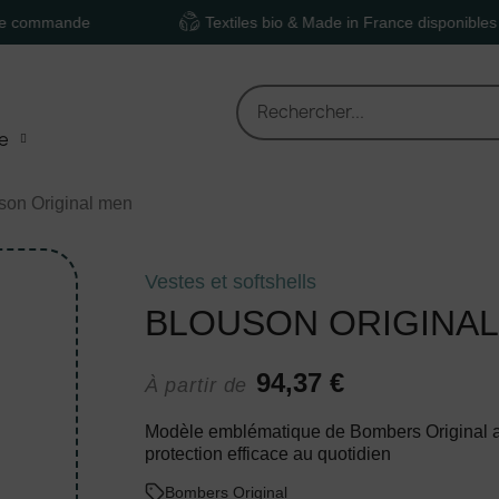
nde
Textiles bio & Made in France disponibles
e
son Original men
Vestes et softshells
BLOUSON ORIGINAL
94,37 €
À partir de
Modèle emblématique de Bombers Original au 
protection efficace au quotidien
Bombers Original