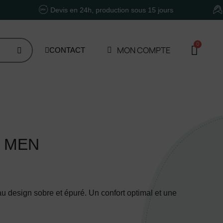
Devis en 24h, production sous 15 jours
Un accom
MON COMPTE
CONTACT
 MEN
design sobre et épuré. Un confort optimal et une