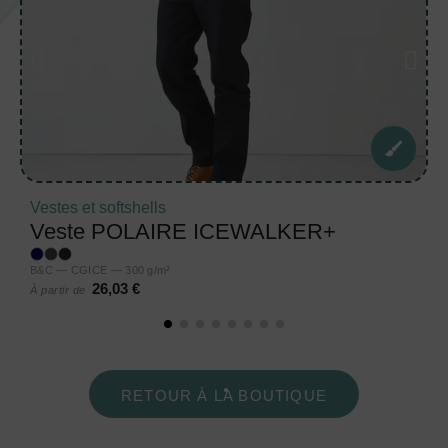
Vestes et softshells
Veste POLAIRE ICEWALKER+
B&C — CGICE — 300 g/m²
26,03 €
À partir de
RETOUR À LA BOUTIQUE