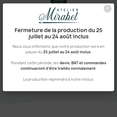
×
Personnalisation haut de gamme
Fermeture de la production du 25
juillet au 24 août inclus
Adapté aux pros comme aux particuliers
Nous vous informons que notre production sera en
pause du
25 juillet au 24 août inclus
.
Pendant cette période, les
devis, BAT et commandes
continueront d’être traités normalement
.
Sans minimum de commande
La production reprendra à notre retour.